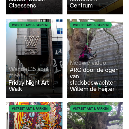
Claessens
Centrum
#STREET ART & PARKEN
#STREET ART & PARKEN
Nieuwe video!
Wandel 15 april
#RC door de ogen
mee!
van
Friday Night Art
stadsboswachter
Walk
Willem de Feijter
#STREET ART & PARKEN
#STREET ART & PARKEN