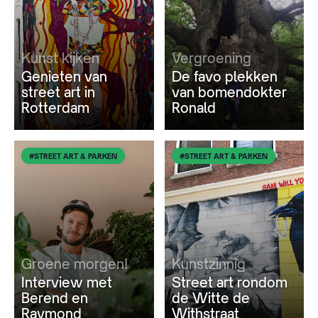
Kunst kijken
Vergroening
Genieten van
De favo plekken
street art in
van bomendokter
Rotterdam
Ronald
#STREET ART & PARKEN
#STREET ART & PARKEN
Groene morgen!
Kunstzinnig
Interview met
Street art rondom
Berend en
de Witte de
Raymond
Withstraat