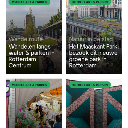
#STREET ART & PARKEN
#STREET ART & PARKEN
Wandelroute
Natuur in de stad
Wandelen langs
Het Maaskant Park:
water & parken in
bezoek dit nieuwe
Rotterdam
groene park in
Centrum
Rotterdam
#STREET ART & PARKEN
#STREET ART & PARKEN