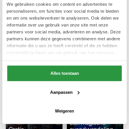
We gebruiken cookies om content en advertenties te
personaliseren, om functies voor social media te bieden
en om ons websiteverkeer te analyseren. Ook delen we
informatie over uw gebruik van onze site met onze
Beeldenroute
partners voor social media, adverteren en analyse. Deze
7 Beelden van 7
partners kunnen deze gegevens combineren met andere
Kunst en kou
grote kunstenaars
informatie die u aan ze heeft verstrekt of die ze hebben
aan de
Winterse street art
verzameld op basis van uw gebruik van hun services.
Westersingel
wandeling
Alles toestaan
#STREET ART & PARKEN
#STREET ART & PARKEN
Aanpassen
Weigeren
Nieuwe editie
Takketour
Een magische