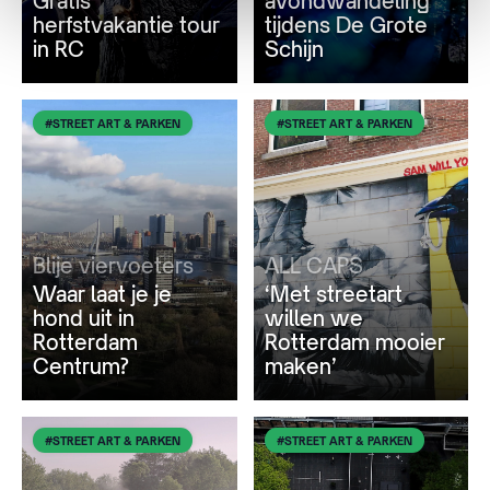
Gratis
avondwandeling
herfstvakantie tour
tijdens De Grote
in RC
Schijn
#STREET ART & PARKEN
#STREET ART & PARKEN
Blije viervoeters
ALL CAPS
Waar laat je je
‘Met streetart
hond uit in
willen we
Rotterdam
Rotterdam mooier
Centrum?
maken’
#STREET ART & PARKEN
#STREET ART & PARKEN