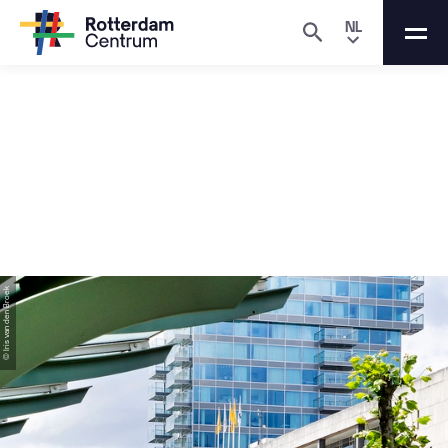
NL
Home
Wonen & Werken
Wonen
Oost,
west,
thuis
best
Wonen
in
Rotterdam
Centrum
© Iris van den Broek