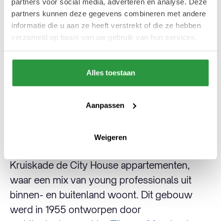
partners voor social media, adverteren en analyse. Deze
partners kunnen deze gegevens combineren met andere
In Cool-Noord heb je het centrale
informatie die u aan ze heeft verstrekt of die ze hebben
winkelgebied met de Lijnbaan, Kruiskade, de
verzameld op basis van uw gebruik van hun services.
Koopgoot en de Bijenkorf, maar ook De
Doelen, het Schouwburgplein en het
Alles toestaan
appartementencomplex Calypso.
In deze wijk zijn veel woningen gerenoveerd
Aanpassen
om bewoners de moderne comfort te geven
van wonen in nieuwbouw, met de allure van
Weigeren
een monumentaal pand. Zo heb je op de
Kruiskade de City House appartementen,
waar een mix van young professionals uit
binnen- en buitenland woont. Dit gebouw
werd in 1955 ontworpen door