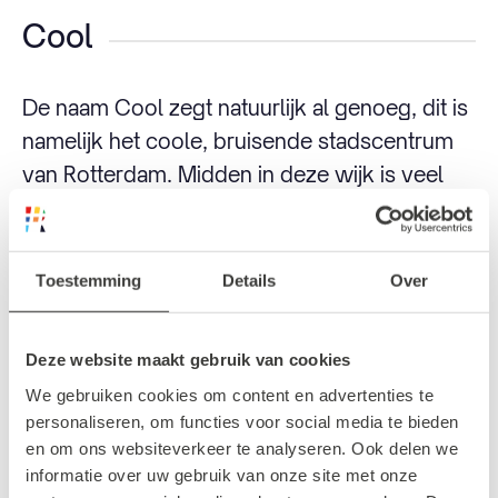
Cool
De naam Cool zegt natuurlijk al genoeg, dit is
namelijk het coole, bruisende stadscentrum
van Rotterdam. Midden in deze wijk is veel
groen, kunst en detailhandel te vinden, wat
het een inspirerende plek maakt om te
wonen.
Toestemming
Details
Over
In het zuiden van deze wijk ligt het culturele
Deze website maakt gebruik van cookies
hart van Rotterdam, namelijk de Witte de
We gebruiken cookies om content en advertenties te
Withstraat. Kunstgaleries, restaurants,
personaliseren, om functies voor social media te bieden
winkels en muren vol met kunst zorgen
en om ons websiteverkeer te analyseren. Ook delen we
ervoor dat je je hier nooit zal vervelen.
informatie over uw gebruik van onze site met onze