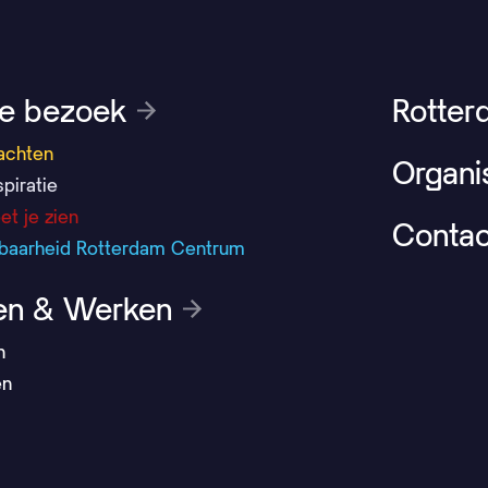
je bezoek
Rotter
achten
Organi
spiratie
et je zien
Contac
kbaarheid Rotterdam Centrum
n & Werken
n
en