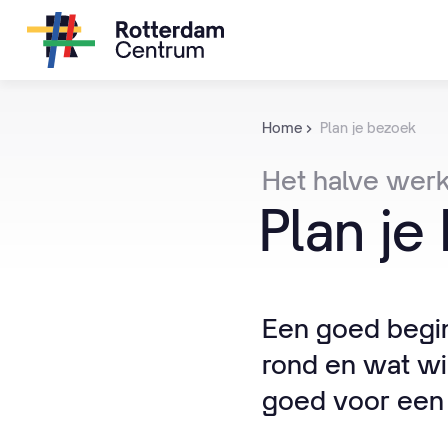
Home
Plan je bezoek
Het
halve
wer
Plan
je
Een goed begin,
rond en wat wi
goed voor een 