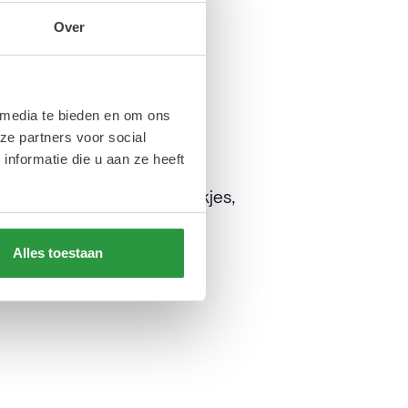
Over
 media te bieden en om ons
n
ze partners voor social
nformatie die u aan ze heeft
straten en historische plekjes,
 Lees over de parels van
t hebben!
Alles toestaan