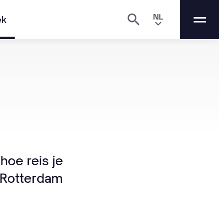
NL
ek
hoe reis je
n Rotterdam