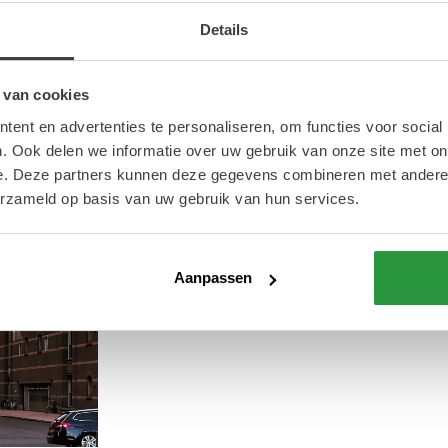
Details
De deur uit
 van cookies
ent en advertenties te personaliseren, om functies voor social
Dit moet je zie
. Ook delen we informatie over uw gebruik van onze site met on
e. Deze partners kunnen deze gegevens combineren met andere i
erzameld op basis van uw gebruik van hun services.
Iconische gebouwen, kunstzinnige 
allemaal op een rijtje klaargezet.
Rotterdam die je echt gezien moe
Aanpassen