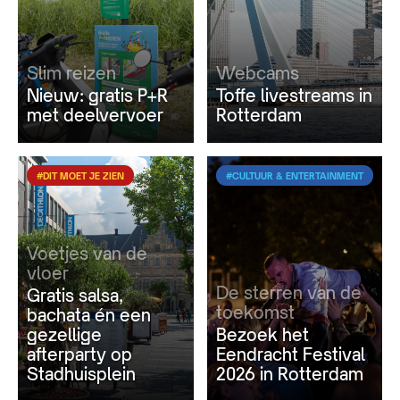
Slim reizen
Webcams
Nieuw: gratis P+R
Toffe livestreams in
met deelvervoer
Rotterdam
#DIT MOET JE ZIEN
#CULTUUR & ENTERTAINMENT
Voetjes van de
vloer
De sterren van de
Gratis salsa,
toekomst
bachata én een
gezellige
Bezoek het
afterparty op
Eendracht Festival
Stadhuisplein
2026 in Rotterdam