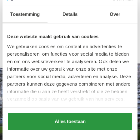
binnenstad? Bekijk dan snel de video en
Toestemming
Details
Over
ontdek Rotterdam Centrum door de ogen van
stadsboswachter Willem de Feijter.
Deze website maakt gebruik van cookies
Bekijk ook
deze groene plekjes in Rotterdam
!
We gebruiken cookies om content en advertenties te
personaliseren, om functies voor social media te bieden
en om ons websiteverkeer te analyseren. Ook delen we
informatie over uw gebruik van onze site met onze
partners voor social media, adverteren en analyse. Deze
partners kunnen deze gegevens combineren met andere
informatie die u aan ze heeft verstrekt of die ze hebben
verzameld op basis van uw gebruik van hun services.
Play
Alles toestaan
03:22