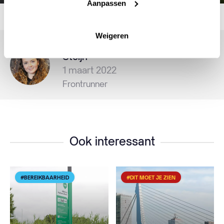
Aanpassen
Play
Mute
Settin
En
fu
Weigeren
Geschreven door Nina van
Steijn
1 maart 2022
Frontrunner
Ook interessant
#BEREIKBAARHEID
#DIT MOET JE ZIEN