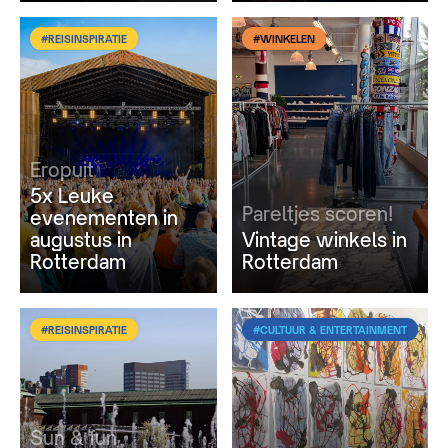
#REISINSPIRATIE
#WINKELEN
Eropuit
5x Leuke
Pareltjes scoren!
evenementen in
augustus in
Vintage winkels in
Rotterdam
Rotterdam
#REISINSPIRATIE
#CULTUUR & ENTERTAINMENT
Sun & fun