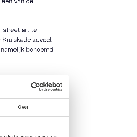
 een van de
street art te
e Kruiskade zoveel
de namelijk benoemd
Over
oemde winkelstraat
 media te bieden en om ons