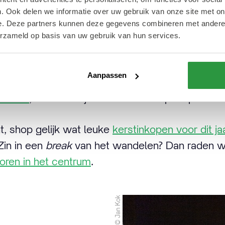
prachtig verlicht. Het mag dan niet per se best
. Ook delen we informatie over uw gebruik van onze site met on
et de gigantische lichtgevende bogen, kerstbo
e. Deze partners kunnen deze gegevens combineren met andere i
ijk je hier je ogen uit. Een
must
vinden wij, als 
erzameld op basis van uw gebruik van hun services.
delen in de namiddag of avond? Dan zouden we
Aanpassen
Koopgoot een kijkje nemen. Hier worden nameli
 vloer
, wat een bijzonder schouwspel oplevert!
nt, shop gelijk wat leuke
kerstinkopen voor dit ja
Zin in een
break
van het wandelen? Dan raden w
oren in het centrum
.
© Jan Kok