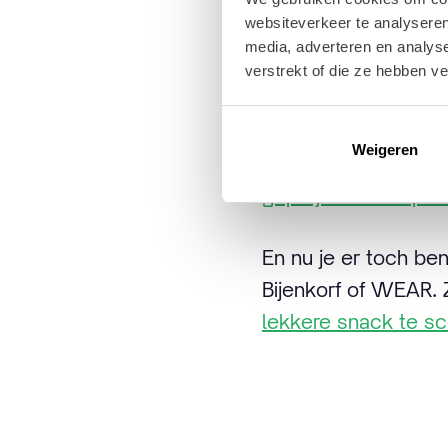
is ook deze winter 
websiteverkeer te analyseren
street art, maar m
media, adverteren en analys
lichtgevend cadeau k
verstrekt of die ze hebben v
Ben je aan het wan
Weigeren
plein bovenaan de 
geprojecteerd op de
En nu je er toch be
Bijenkorf of WEAR. 
lekkere snack te sc