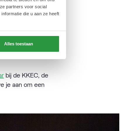
empeld worden als
ze partners voor social
men en een mega
nformatie die u aan ze heeft
je toch op pad bent!
 ook even op het
Alles toestaan
jk
prachtige lichtjes
ar
bij de KKEC, de
e je aan om een