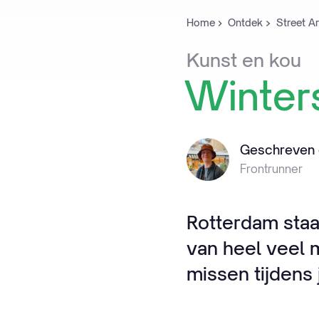
Home
Ontdek
Street A
Kunst
en
kou
Winter
Geschreven 
Frontrunner
Rotterdam staa
van heel veel m
missen tijdens