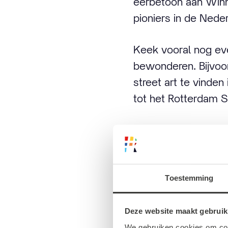
eerbetoon aan Winn
pioniers in de Nede
Keek vooral nog eve
bewonderen. Bijvoor
street art te vinden
tot het Rotterdam 
Prachtige
Koopgoo
Toestemming
Deze website maakt gebruik
Vanaf de Kruiskade
We gebruiken cookies om cont