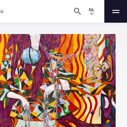
NL
ek