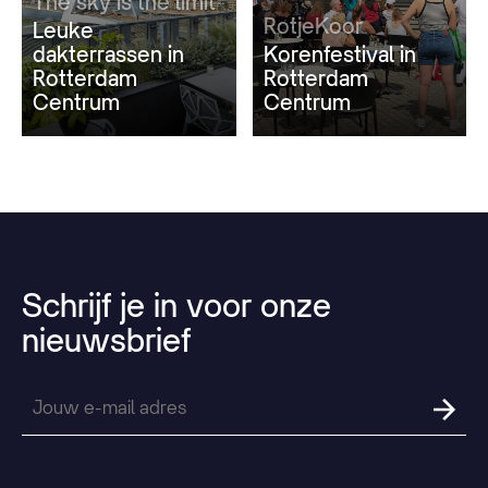
The sky is the limit
RotjeKoor
Leuke
dakterrassen in
Korenfestival in
Rotterdam
Rotterdam
Centrum
Centrum
Schrijf
je
in
voor
onze
nieuwsbrief