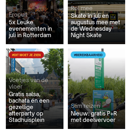
Rol mee
Eropuit
Skate in juli en
5x Leuke
augustus mee met
evenementen in
de Wednesday
juli in Rotterdam
Night Skate
#DIT MOET JE ZIEN
#BEREIKBAARHEID
Voetjes van de
vloer
Gratis salsa,
bachata én een
Slim reizen
gezellige
afterparty op
Nieuw: gratis P+R
Stadhuisplein
met deelvervoer