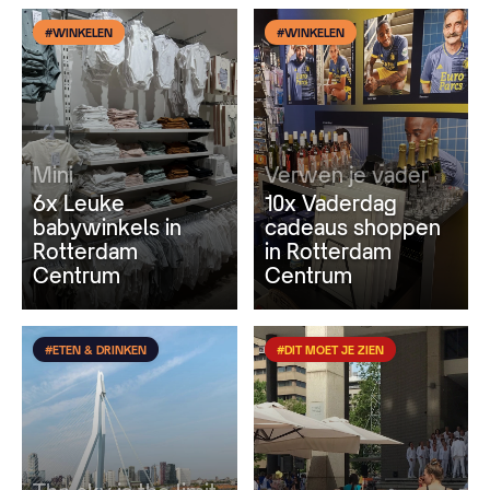
#WINKELEN
#WINKELEN
Mini
Verwen je vader
6x Leuke
10x Vaderdag
babywinkels in
cadeaus shoppen
Rotterdam
in Rotterdam
Centrum
Centrum
#ETEN & DRINKEN
#DIT MOET JE ZIEN