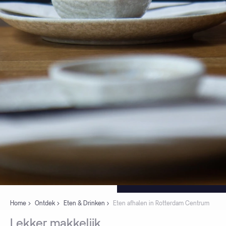
Home
Ontdek
Eten & Drinken
Eten afhalen in Rotterdam Centrum
Lekker
makkelijk