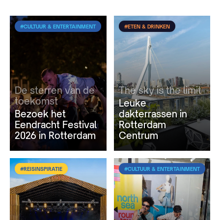
#CULTUUR & ENTERTAINMENT
#ETEN & DRINKEN
De sterren van de
The sky is the limit
toekomst
Leuke
Bezoek het
dakterrassen in
Eendracht Festival
Rotterdam
2026 in Rotterdam
Centrum
#REISINSPIRATIE
#CULTUUR & ENTERTAINMENT