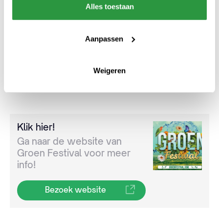
Alles toestaan
rolstoelparcours aanwezig, waar
rolstoelgebruikers hun beste trucjes laten
Aanpassen
zien. Voor mensen zonder rolstoel geeft het
parcours de mogelijkheid te ervaren met
welke hindernissen rolstoelgebruikers
Weigeren
dagelijks te maken krijgt.
Klik hier!
Ga naar de website van
Groen Festival voor meer
info!
Bezoek website