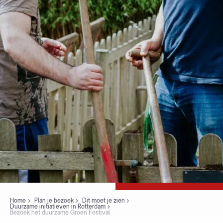
Home
Plan je bezoek
Dit moet je zien
Duurzame initiatieven in Rotterdam
Bezoek het duurzame Groen Festival