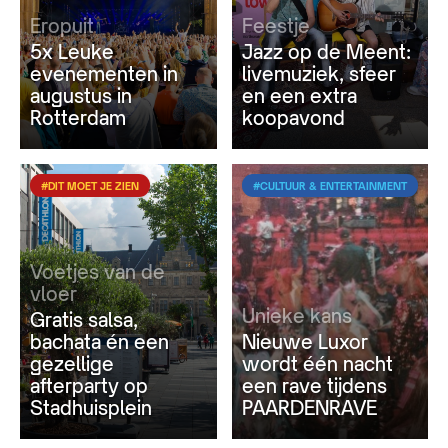
Eropuit
Feestje
5x Leuke
Jazz op de Meent:
evenementen in
livemuziek, sfeer
augustus in
en een extra
Rotterdam
koopavond
#DIT MOET JE ZIEN
#CULTUUR & ENTERTAINMENT
Voetjes van de
vloer
Unieke kans
Gratis salsa,
bachata én een
Nieuwe Luxor
gezellige
wordt één nacht
afterparty op
een rave tijdens
Stadhuisplein
PAARDENRAVE