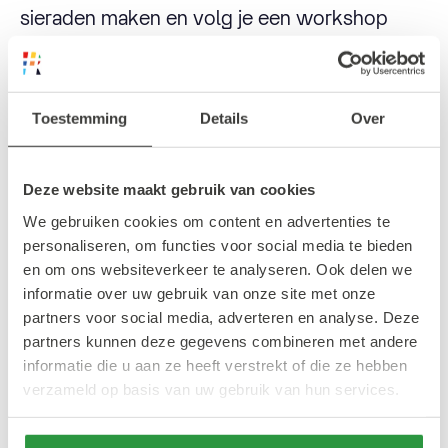
sieraden maken en volg je een workshop
hoofddoek binden bij Dix Pression.
Duurzame initiatieven in Rotterdam
Toestemming
Details
Over
Deze website maakt gebruik van cookies
Kunstroute en
We gebruiken cookies om content en advertenties te
rolstoelparcours
personaliseren, om functies voor social media te bieden
en om ons websiteverkeer te analyseren. Ook delen we
Gek op kunst? Stichting Oren en Ogen Te Kort
informatie over uw gebruik van onze site met onze
partners voor social media, adverteren en analyse. Deze
heeft speciaal voor Groen Festival een leuke
partners kunnen deze gegevens combineren met andere
kunstroute uitgestippeld, welke geschikt is
informatie die u aan ze heeft verstrekt of die ze hebben
voor mensen met een zintuigelijke beperking.
verzameld op basis van uw gebruik van hun services.
Daarnaast is er op het Groen Festival een