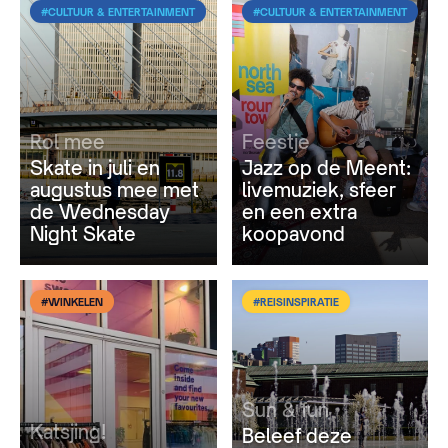
#CULTUUR & ENTERTAINMENT
#CULTUUR & ENTERTAINMENT
Rol mee
Feestje
Skate in juli en
Jazz op de Meent:
augustus mee met
livemuziek, sfeer
de Wednesday
en een extra
Night Skate
koopavond
#WINKELEN
#REISINSPIRATIE
Sun & fun
Katsjing!
Beleef deze