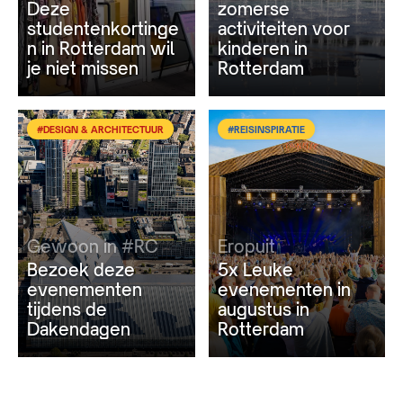
Deze
zomerse
studentenkortinge
activiteiten voor
n in Rotterdam wil
kinderen in
je niet missen
Rotterdam
#DESIGN & ARCHITECTUUR
#REISINSPIRATIE
Gewoon in #RC
Eropuit
Bezoek deze
5x Leuke
evenementen
evenementen in
tijdens de
augustus in
Dakendagen
Rotterdam