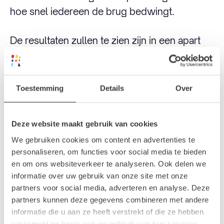
hoe snel iedereen de brug bedwingt.
De resultaten zullen te zien zijn in een apart
klassement, dus naast de reguliere 15 km-
eindtijd.
Toestemming
Details
Over
De Rotterdamse Warme
Winter Weken
Deze website maakt gebruik van cookies
Benieuwd wat er nog meer
We gebruiken cookies om content en advertenties te
te beleven is deze winter?
personaliseren, om functies voor social media te bieden
Bekijk het programma van
en om ons websiteverkeer te analyseren. Ook delen we
de Rotterdamse Warme
informatie over uw gebruik van onze site met onze
Winter Weken.
partners voor social media, adverteren en analyse. Deze
partners kunnen deze gegevens combineren met andere
informatie die u aan ze heeft verstrekt of die ze hebben
Bekijk
verzameld op basis van uw gebruik van hun services.