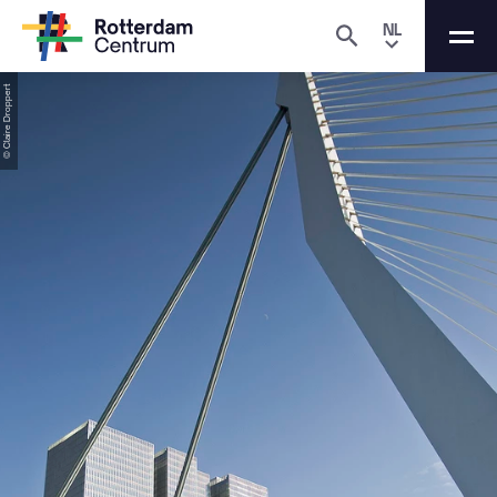
NL
© Claire Droppert