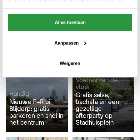
Alles toestaan
Ook interessant
Aanpassen
#BEREIKBAARHEID
#DIT MOET JE ZIEN
Weigeren
Voetjes van de
vloer
Handig
Gratis salsa,
Nieuwe P+R bij
bachata én een
Blijdorp: gratis
gezellige
parkeren en snel in
afterparty op
het centrum
Stadhuisplein