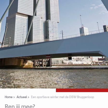
Home
Actueel
Een sportieve winter met de DSW Bruggenloop
Ren
jij
mee?