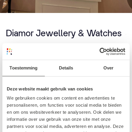
Diamor Jewellery & Watches
Boven de Koopgoot, tussen LOEK en WE
Fashion, vind je
Diamor Jewellery & Watches
.
Toestemming
Details
Over
Deze bijzondere winkel biedt een prachtige
selectie trouwringen, verlovingsringen en
andere exclusieve sieraden. Als je van plan
Deze website maakt gebruik van cookies
bent een aanzoek te doen aan die ene
We gebruiken cookies om content en advertenties te
speciale persoon, ben je hier aan het juiste
personaliseren, om functies voor social media te bieden
en om ons websiteverkeer te analyseren. Ook delen we
adres voor een unieke ring. De trouwringen
informatie over uw gebruik van onze site met onze
kunnen zelfs naar wens worden aangepast.
partners voor social media, adverteren en analyse. Deze
De trouwringen van Diamor wordt