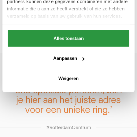
partners kunnen deze gegevens combineren met andere
vervaardigd volgens de hoogste
informatie die u aan ze heeft verstrekt of die ze hebben
verzameld op basis van uw gebruik van hun services.
kwaliteitsnormen, waardoor je verzekerd
bent van topkwaliteit.
Alles toestaan
Aanpassen
‘Als je van plan bent een
aanzoek te doen aan die
Weigeren
ene speciale persoon, ben
je hier aan het juiste adres
voor een unieke ring.’
#RotterdamCentrum