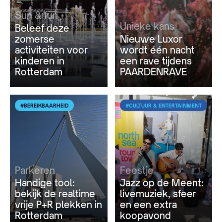
Sun & fun
Unieke kans
Beleef deze
zomerse
Nieuwe Luxor
activiteiten voor
wordt één nacht
kinderen in
een rave tijdens
Rotterdam
PAARDENRAVE
#BEREIKBAARHEID
#CULTUUR & ENTERTAINMENT
Parkeren
Feestje
Handige tool:
Jazz op de Meent:
bekijk de realtime
livemuziek, sfeer
vrije P+R plekken in
en een extra
Rotterdam
koopavond