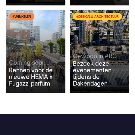
#WINKELEN
#DESIGN & ARCHITECTUUR
Gewoon in #RC
Coming soon
Bezoek deze
Rennen voor de
evenementen
nieuwe HEMA x
tijdens de
Fugazzi parfum
Dakendagen