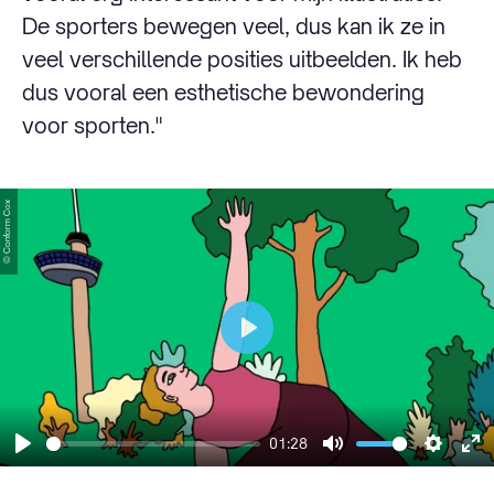
De sporters bewegen veel, dus kan ik ze in
veel verschillende posities uitbeelden. Ik heb
dus vooral een esthetische bewondering
voor sporten."
© Conform Cox
Play
01:28
Play
Mute
Settin
En