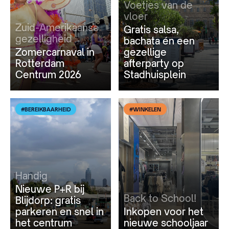
Voetjes van de
vloer
Zuid-Amerikaanse
Gratis salsa,
gezelligheid
bachata én een
Zomercarnaval in
gezellige
Rotterdam
afterparty op
Centrum 2026
Stadhuisplein
#BEREIKBAARHEID
#WINKELEN
Handig
Nieuwe P+R bij
Back to School!
Blijdorp: gratis
parkeren en snel in
Inkopen voor het
het centrum
nieuwe schooljaar