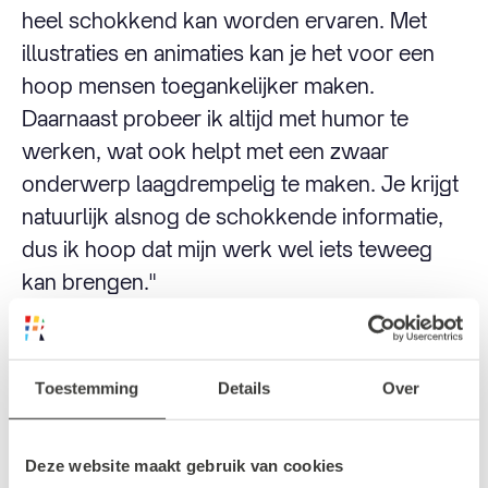
heel schokkend kan worden ervaren. Met
illustraties en animaties kan je het voor een
hoop mensen toegankelijker maken.
Daarnaast probeer ik altijd met humor te
werken, wat ook helpt met een zwaar
onderwerp laagdrempelig te maken. Je krijgt
natuurlijk alsnog de schokkende informatie,
dus ik hoop dat mijn werk wel iets teweeg
kan brengen."
Wat vind je het leukst aan je
Toestemming
Details
Over
werk?
Deze website maakt gebruik van cookies
"Dat ik allerlei verhalen kan vertellen. Alles