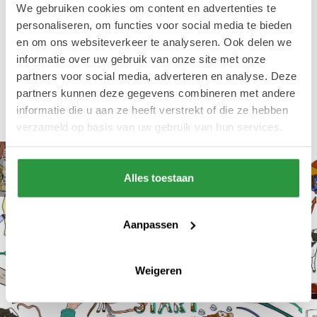
We gebruiken cookies om content en advertenties te
kan omgezet worden naar een illustratie.
personaliseren, om functies voor social media te bieden
Daardoor kan ik mensen inspireren en kennis
en om ons websiteverkeer te analyseren. Ook delen we
laten maken met onderwerpen waar ze niet
informatie over uw gebruik van onze site met onze
partners voor social media, adverteren en analyse. Deze
veel van weten. Daarnaast is mijn werk heel
partners kunnen deze gegevens combineren met andere
divers."
informatie die u aan ze heeft verstrekt of die ze hebben
verzameld op basis van uw gebruik van hun services.
© Conform Cox
Alles toestaan
Aanpassen
Weigeren