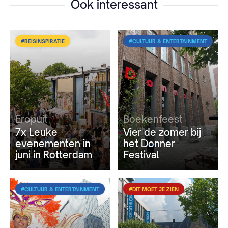
Ook interessant
#REISINSPIRATIE
#CULTUUR & ENTERTAINMENT
Eropuit
Boekenfeest
7x Leuke
Vier de zomer bij
evenementen in
het Donner
juni in Rotterdam
Festival
#CULTUUR & ENTERTAINMENT
#DIT MOET JE ZIEN