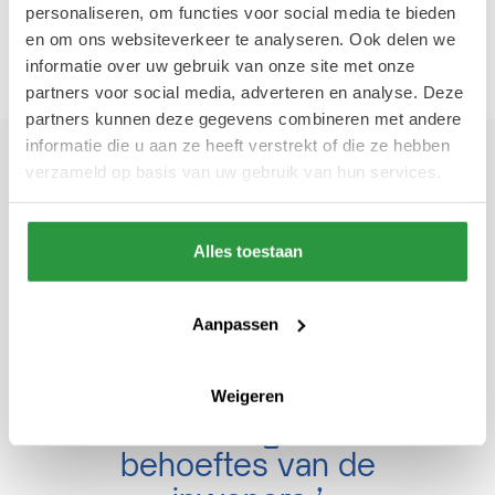
personaliseren, om functies voor social media te bieden
meer over haar werk en inspiratie.
en om ons websiteverkeer te analyseren. Ook delen we
informatie over uw gebruik van onze site met onze
partners voor social media, adverteren en analyse. Deze
partners kunnen deze gegevens combineren met andere
informatie die u aan ze heeft verstrekt of die ze hebben
verzameld op basis van uw gebruik van hun services.
‘In de animaties over
individueel sporten zitten
wat grapjes verwerkt. Zo
Alles toestaan
bewegen de gebouwen in
de animaties ook mee. Dat
Aanpassen
is een soort knipoog naar
hoe Rotterdam
Weigeren
meebeweegt met de
behoeftes van de