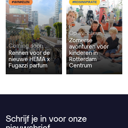
#WINKELEN
#REISINSPIRATIE
Op avontuur
Zomerse
Coming soon
avonturen voor
Rennen voor de
kinderen in
nieuwe HEMA x
Rotterdam
Fugazzi parfum
Centrum
Schrijf
je
in
voor
onze
nieuwsbrief