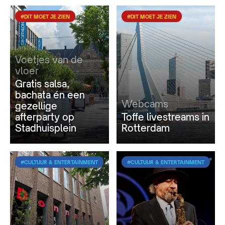
#DIT MOET JE ZIEN
#DIT MOET JE ZIEN
Voetjes van de
vloer
Gratis salsa,
bachata én een
Webcams
gezellige
afterparty op
Toffe livestreams in
Stadhuisplein
Rotterdam
#CULTUUR & ENTERTAINMENT
#CULTUUR & ENTERTAINMENT