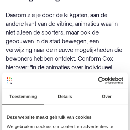
Daarom zie je door de kijkgaten, aan de
andere kant van de vitrine, animaties waarin
niet alleen de sporters, maar ook de
gebouwen in de stad bewegen, een
verwijzing naar de nieuwe mogelijkheden die
bewoners hebben ontdekt. Conform Cox
hierover: "In de animaties over individueel
sporten zitten wat grapjes verwerkt. Zo
bewegen de gebouwen in de animaties ook
mee. Dat is een soort knipoog naar hoe
Toestemming
Details
Over
Rotterdam meebeweegt met de behoeftes
van de inwoners."
Deze website maakt gebruik van cookies
We gebruiken cookies om content en advertenties te
Lees het
interview met Conform Cox
en leer