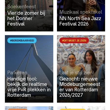
Boekenfeest
Muzikaal spektakel
Vier de zomer bij
het Donner
NN North Sea Jazz
Festival
Festival 2026
#BEREIKBAARHEID
#DIT MOET JE ZIEN
Parkeren
Laat je stijl zien!
Handige tool:
Gezocht: nieuwe
bekijk de realtime
Modeburgemeest
vrije P+R plekken in
er van Rotterdam
Rotterdam
2026/2027