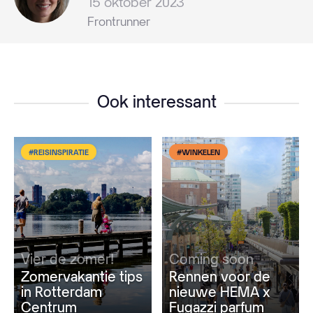
15 oktober 2023
Frontrunner
Ook interessant
#REISINSPIRATIE
#WINKELEN
Vier de zomer!
Coming soon
Zomervakantie tips
Rennen voor de
in Rotterdam
nieuwe HEMA x
Centrum
Fugazzi parfum