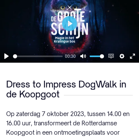
Play
00:30
Play
Mute
Enable
Settin
En
captions
fu
Dress to Impress DogWalk in
de Koopgoot
Op zaterdag 7 oktober 2023, tussen 14.00 en
16.00 uur, transformeert de Rotterdamse
Koopgoot in een ontmoetingsplaats voor