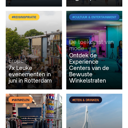
#REISINSPIRATIE
#CULTUUR & ENTERTAINMENT
De toekomst van
mode
Ontdek de
Eropuit
Experience
7x Leuke
Centers van de
evenementen in
Bewuste
juni in Rotterdam
Winkelstraten
#WINKELEN
#ETEN & DRINKEN