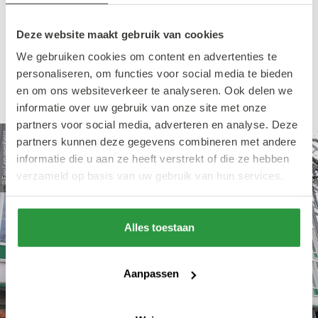
Cinerama plaats. Tijdens dit film festival bekijk
Deze website maakt gebruik van cookies
je de mooiste en meest impactvolle films
We gebruiken cookies om content en advertenties te
over de natuur uit binnen- en buitenland. Ben
personaliseren, om functies voor social media te bieden
jij erbij?
en om ons websiteverkeer te analyseren. Ook delen we
informatie over uw gebruik van onze site met onze
partners voor social media, adverteren en analyse. Deze
© Eric Leeuwenberg
partners kunnen deze gegevens combineren met andere
informatie die u aan ze heeft verstrekt of die ze hebben
verzameld op basis van uw gebruik van hun services.
Alles toestaan
Aanpassen