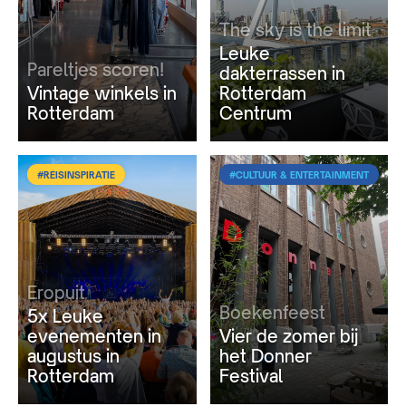
The sky is the limit
Leuke
Pareltjes scoren!
dakterrassen in
Vintage winkels in
Rotterdam
Rotterdam
Centrum
#REISINSPIRATIE
#CULTUUR & ENTERTAINMENT
Eropuit
Boekenfeest
5x Leuke
evenementen in
Vier de zomer bij
augustus in
het Donner
Rotterdam
Festival