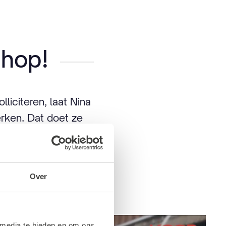
Shop!
liciteren, laat Nina
erken. Dat doet ze
ers van o.a.
Over
 media te bieden en om ons