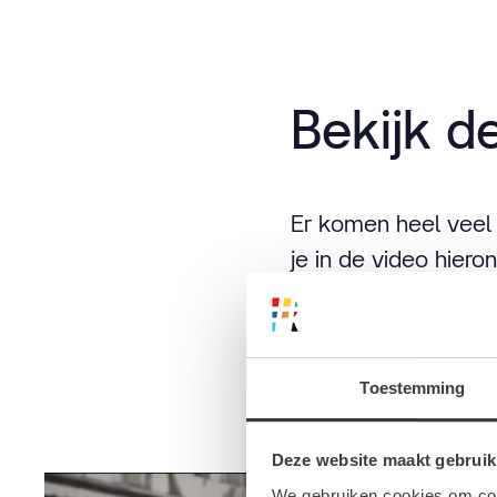
Bekijk d
Er komen heel veel v
je in de video hier
door in gesprek te
Swatch, HEMA, EC
Toestemming
Bekijk de video hier
Deze website maakt gebruik
We gebruiken cookies om cont