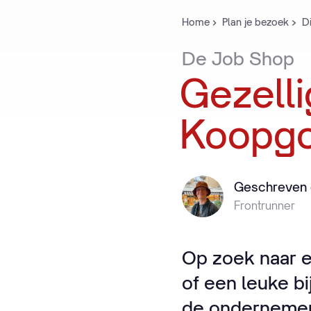
Home
Plan je bezoek
Di
De
Job
Shop
Gezelli
Koopgo
Geschreven 
Frontrunner
Op zoek naar e
of een leuke b
de ondernemer