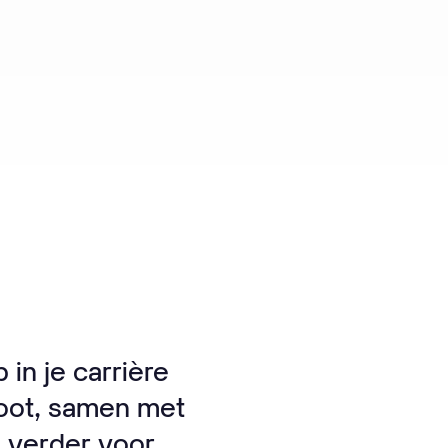
in je carrière
goot, samen met
 verder voor