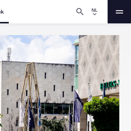
NL
ek