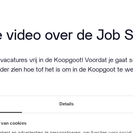
e video over de Job 
acatures vrij in de Koopgoot! Voordat je gaat sol
onder zien hoe tof het is om in de Koopgoot te w
 gaan met verschillende werkgevers en werknem
CO en KKEC.
Details
onder!
 van cookies
ent en advertenties te personaliseren, om functies voor social