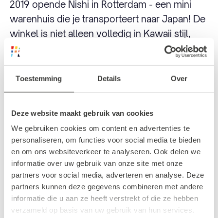
2019 opende Nishi in Rotterdam - een mini
warenhuis die je transporteert naar Japan! De
winkel is niet alleen volledig in Kawaii stijl,
maar ze verkopen er ook super leuke
producten, zoals kleding, accessoires,
Japanse boeken, anime en manga
Toestemming
Details
Over
merchandise, beauty producten en meer.
Deze website maakt gebruik van cookies
Tip: boek een Japanse vegan high tea in het
We gebruiken cookies om content en advertenties te
Jushi Café, gevuld met heerlijke Japanse en
personaliseren, om functies voor social media te bieden
westerse zoetigheden zoals cake, mochi,
en om ons websiteverkeer te analyseren. Ook delen we
gyoza, loempia's en meer!
informatie over uw gebruik van onze site met onze
partners voor social media, adverteren en analyse. Deze
partners kunnen deze gegevens combineren met andere
informatie die u aan ze heeft verstrekt of die ze hebben
verzameld op basis van uw gebruik van hun services.