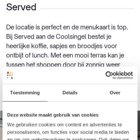
Served
De locatie is perfect en de menukaart is top.
Bij Served aan de Coolsingel bestel je
heerlijke koffie, sapjes en broodjes voor
ontbijt of lunch. Met een mooi terras kan je
tussen het shoppen door bij zonnig weer
heerlijk buiten vertoeven. Is het wat minder
lekker buiten? Zoek dan een plekje binnen in
hun mooi ingerichte café.
Toestemming
Details
Over
Deze website maakt gebruik van cookies
We gebruiken cookies om content en advertenties te
personaliseren, om functies voor social media te bieden
en om ons websiteverkeer te analyseren. Ook delen we