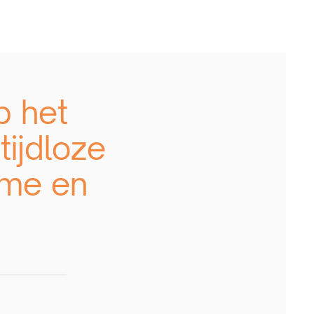
p het
tijdloze
ame en