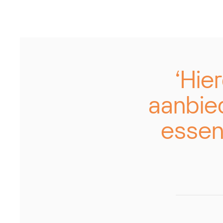
‘Hie
aanbied
essen