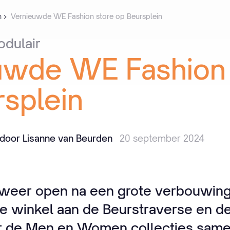
n
Vernieuwde WE Fashion store op Beursplein
dulair
uwde
WE
Fashion
splein
door Lisanne van Beurden
20 september 2024
 weer open na een grote verbouwin
ge winkel aan de Beurstraverse en 
or de Men en Women collecties same