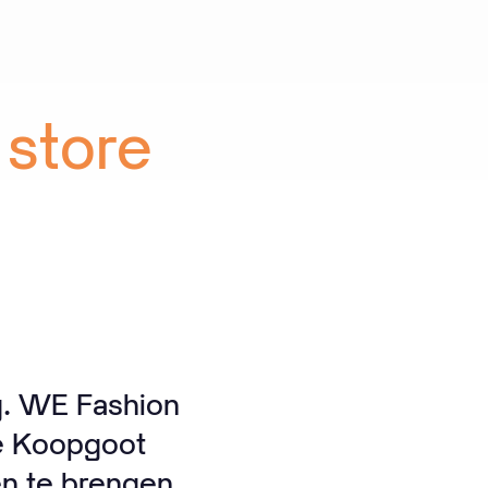
store
g. WE Fashion
de Koopgoot
n te brengen