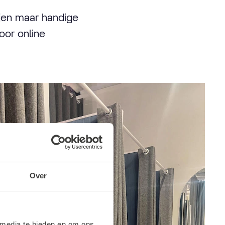
ijen maar handige
oor online
Over
 media te bieden en om ons