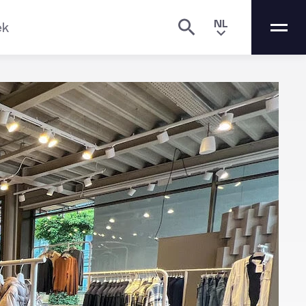
NL
ek