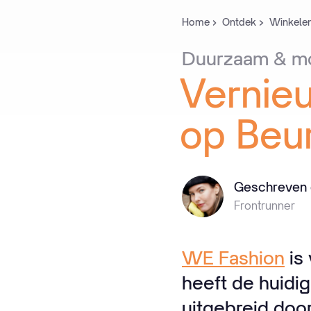
Home
Ontdek
Winkele
Duurzaam
&
mo
Vernie
op
Beur
Geschreven 
Frontrunner
WE Fashion
is
heeft de huidi
uitgebreid do