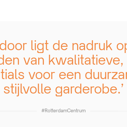
rdoor ligt de nadruk o
en van kwalitatieve, 
tials voor een duurz
stijlvolle garderobe.’
#RotterdamCentrum