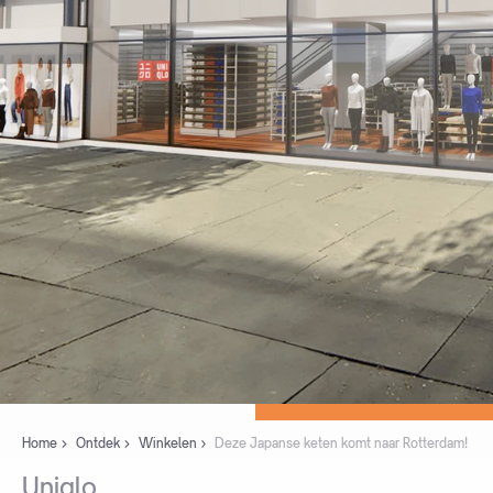
Home
Ontdek
Winkelen
Deze Japanse keten komt naar Rotterdam!
Uniqlo