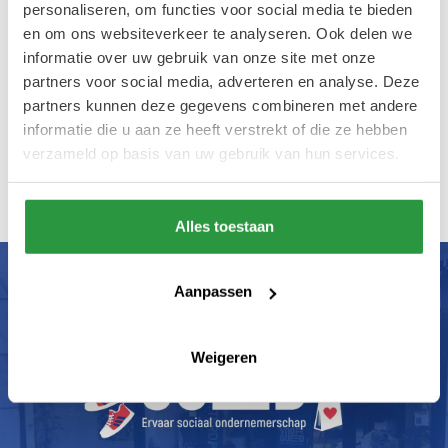
personaliseren, om functies voor social media te bieden
en om ons websiteverkeer te analyseren. Ook delen we
Dinsdag, woensdag & donderdag: 10:00-
informatie over uw gebruik van onze site met onze
18:00 uur
partners voor social media, adverteren en analyse. Deze
partners kunnen deze gegevens combineren met andere
Vrijdag: 12:00-20:00 uur
informatie die u aan ze heeft verstrekt of die ze hebben
verzameld op basis van uw gebruik van hun services.
Zaterdag: 12:00-18:00 uur
Alles toestaan
Aanpassen
Weigeren