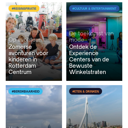
#REISINSPIRATIE
#CULTUUR & ENTERTAINMENT
De toekomst van
Op avontuur
mode
Zomerse
Ontdek de
avonturen voor
Experience
kinderen in
Centers van de
Rotterdam
Bewuste
Centrum
Winkelstraten
#BEREIKBAARHEID
#ETEN & DRINKEN