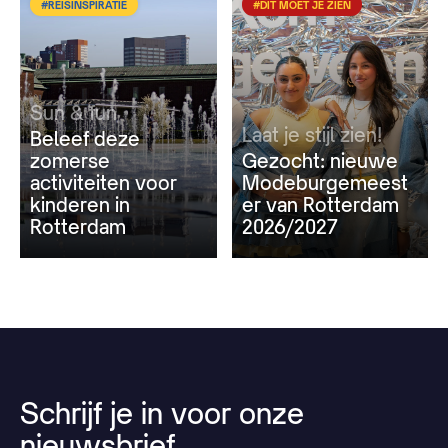
#REISINSPIRATIE
#DIT MOET JE ZIEN
Sun & fun
Laat je stijl zien!
Beleef deze
zomerse
Gezocht: nieuwe
activiteiten voor
Modeburgemeest
kinderen in
er van Rotterdam
Rotterdam
2026/2027
Schrijf
je
in
voor
onze
nieuwsbrief