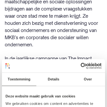
maatschappelijke en sociale oplossingen
bijdragen aan de complexe vraagstukken
waar onze stad mee te maken krijgt. Ze
houden zich bezig met dienstverlening voor
sociaal ondernemers en ondersteuning van
MKB’s en corporates die socialer willen
ondernemen.
In de jaarlijkse campagne van The Impact
Days zetten ze bijzondere ondernemingen in
de spotlight. Dit najaar doen ze dat in de vorm
Toestemming
Details
Over
van deze pop-up studio op de Lijnbaan.
Deze website maakt gebruik van cookies
Openingstijden
We gebruiken cookies om content en advertenties te