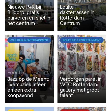
Handig
The sky is the limit
Nieuwe P+R bij
Leuke
Blijdorp: gratis
dakterrassen in
parkeren en snel in
Rotterdam
het centrum
Centrum
#CULTUUR & ENTERTAINMENT
#CULTUUR & ENTERTAINMENT
Feestje
Expositie
Jazz op de Meent:
Verborgen parel in
livemuziek, sfeer
WTC Rotterdam:
en een extra
gallery met groot
koopavond
talent