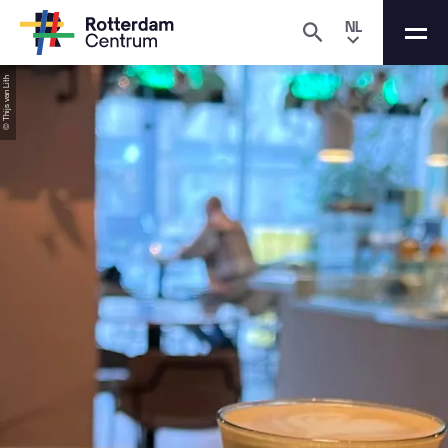
NL
© Thijs van Lith