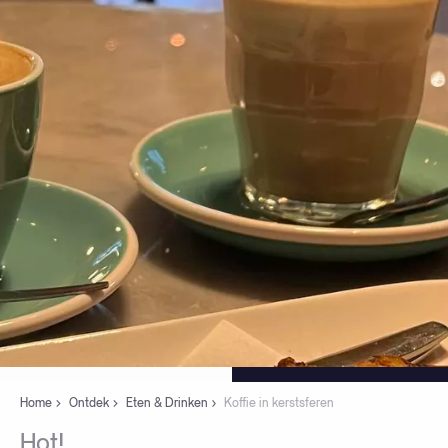
Home
Ontdek
Eten & Drinken
Koffie in kerstsferen
Hot!