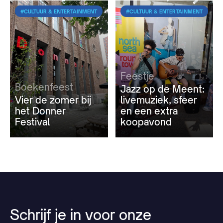
#CULTUUR & ENTERTAINMENT
#CULTUUR & ENTERTAINMENT
Feestje
Boekenfeest
Jazz op de Meent:
Vier de zomer bij
livemuziek, sfeer
het Donner
en een extra
Festival
koopavond
Schrijf
je
in
voor
onze