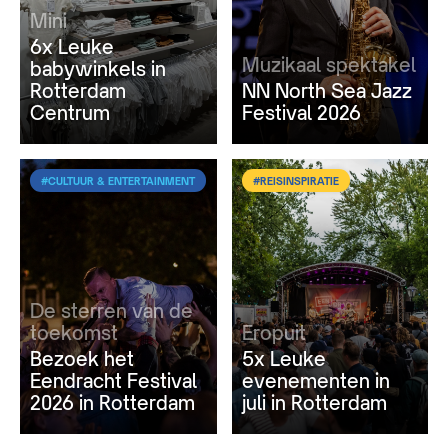
Mini
6x Leuke
Muzikaal spektakel
babywinkels in
Rotterdam
NN North Sea Jazz
Centrum
Festival 2026
#CULTUUR & ENTERTAINMENT
#REISINSPIRATIE
De sterren van de
toekomst
Eropuit
Bezoek het
5x Leuke
Eendracht Festival
evenementen in
2026 in Rotterdam
juli in Rotterdam