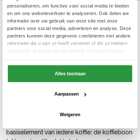
personaliseren, om functies voor social media te bieden
Gingerbread latte bij Sherlock's Place
en om ons websiteverkeer te analyseren. Ook delen we
informatie over uw gebruik van onze site met onze
partners voor social media, adverteren en analyse. Deze
Cafecito
partners kunnen deze gegevens combineren met andere
informatie die u aan ze heeft verstrekt of die ze hebben
verzameld op basis van uw gebruik van hun services.
Als laatste dan nog een voor de echte
fijnproevers onder ons. Wil je een perfect
Alles toestaan
gezet kopje dat voldoet aan jouw smaak, dan
is deze hippe koffiebar met zijn strakke
minimalistische design aan de Meent zeker
Aanpassen
een bezoekje waard. Verwacht hier dus
vooral geen extreme combinaties à la
Weigeren
Starbucks! Hier is meer waardering voor het
basiselement van iedere koffie: de koffieboon