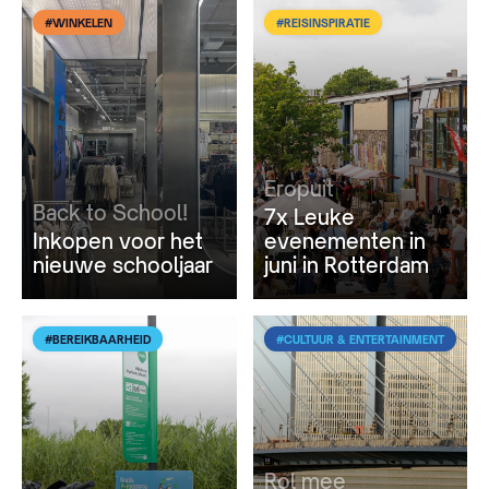
#WINKELEN
#REISINSPIRATIE
Eropuit
Back to School!
7x Leuke
Inkopen voor het
evenementen in
nieuwe schooljaar
juni in Rotterdam
#BEREIKBAARHEID
#CULTUUR & ENTERTAINMENT
Rol mee