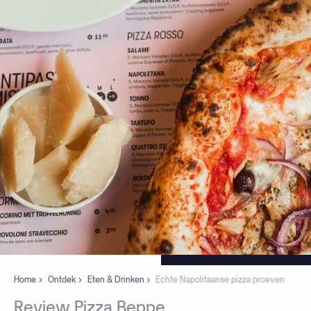
Home
Ontdek
Eten & Drinken
Echte Napolitaanse pizza proeven
Review
Pizza
Beppe