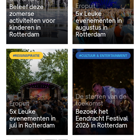
Eropuit
Beleef deze
zomerse
5x Leuke
activiteiten voor
evenementen in
kinderen in
augustus in
Rotterdam
Rotterdam
#REISINSPIRATIE
#CULTUUR & ENTERTAINMENT
De sterren van de
Eropuit
toekomst
5x Leuke
Bezoek het
evenementen in
Eendracht Festival
juli in Rotterdam
2026 in Rotterdam