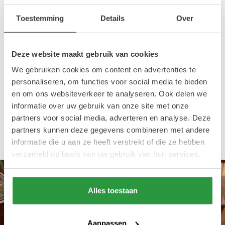
We sluiten de avond af met de volgende
Toestemming
Details
Over
grande klassieker: de huisgemaakte tiramisù.
Deze is gewoon zoals hij hoort te zijn: luchtig,
romig en met een goede verhouding tussen
Deze website maakt gebruik van cookies
de room en de lange vingers. Je kunt het
We gebruiken cookies om content en advertenties te
eigenlijk niet overslaan.
personaliseren, om functies voor social media te bieden
en om ons websiteverkeer te analyseren. Ook delen we
informatie over uw gebruik van onze site met onze
De Maas Meisjes tippen hun favoriete
partners voor social media, adverteren en analyse. Deze
pizzeria's
partners kunnen deze gegevens combineren met andere
informatie die u aan ze heeft verstrekt of die ze hebben
verzameld op basis van uw gebruik van hun services.
Alles toestaan
Aanpassen