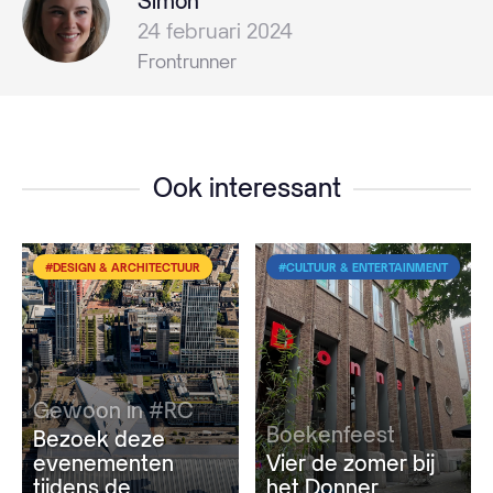
Simon
24 februari 2024
Frontrunner
Ook interessant
#DESIGN & ARCHITECTUUR
#CULTUUR & ENTERTAINMENT
Gewoon in #RC
Boekenfeest
Bezoek deze
evenementen
Vier de zomer bij
tijdens de
het Donner