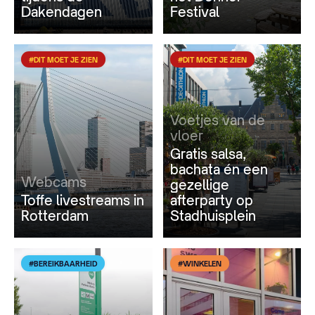
Dakendagen
Festival
#DIT MOET JE ZIEN
#DIT MOET JE ZIEN
Voetjes van de
vloer
Gratis salsa,
bachata én een
Webcams
gezellige
Toffe livestreams in
afterparty op
Rotterdam
Stadhuisplein
#BEREIKBAARHEID
#WINKELEN