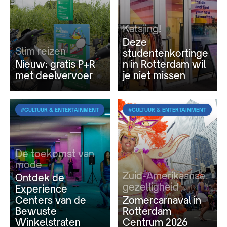
Katsjing!
Deze
Slim reizen
studentenkortinge
Nieuw: gratis P+R
n in Rotterdam wil
met deelvervoer
je niet missen
#CULTUUR & ENTERTAINMENT
#CULTUUR & ENTERTAINMENT
De toekomst van
mode
Zuid-Amerikaanse
Ontdek de
gezelligheid
Experience
Centers van de
Zomercarnaval in
Bewuste
Rotterdam
Winkelstraten
Centrum 2026