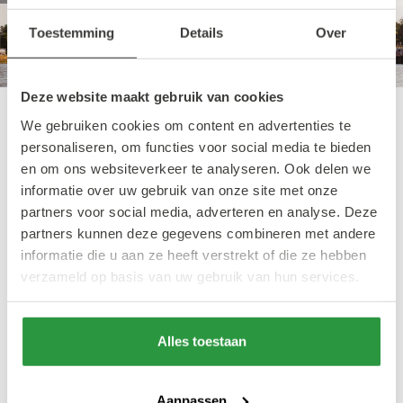
Toestemming
Details
Over
Deze website maakt gebruik van cookies
We gebruiken cookies om content en advertenties te
De Van Brienenoordbrug
personaliseren, om functies voor social media te bieden
en om ons websiteverkeer te analyseren. Ook delen we
informatie over uw gebruik van onze site met onze
Voor wie met de auto Rotterdam binnenrijdt
partners voor social media, adverteren en analyse. Deze
via de A16, is de Van Brienenoordbrug niet te
partners kunnen deze gegevens combineren met andere
informatie die u aan ze heeft verstrekt of die ze hebben
missen. Het is misschien niet in het centrum,
verzameld op basis van uw gebruik van hun services.
maar deze boogbrug over de Maas is een van
de drukste verkeersbruggen van Nederland,
en daarom zeker het noemen waard.
Alles toestaan
Dagelijks passeren er tienduizenden
voertuigen. De brug is genoemd naar het
Aanpassen