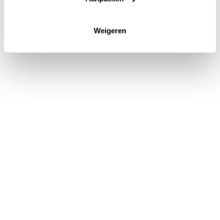
eiland Brienenoord, dat zich onder de brug
bevindt en een aanrader is om eens te
Weigeren
bezoeken!