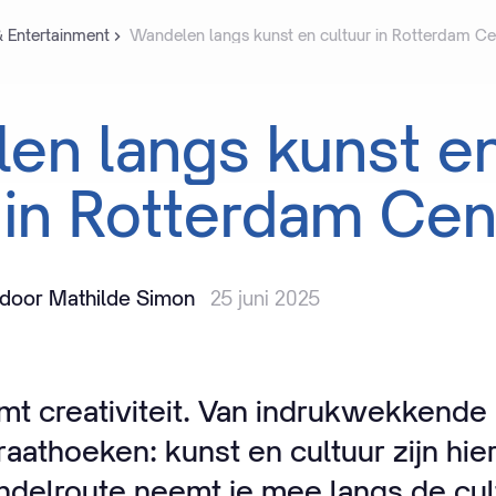
& Entertainment
Wandelen langs kunst en cultuur in Rotterdam C
len
langs
kunst
e
in
Rotterdam
Cen
door Mathilde Simon
25 juni 2025
t creativiteit. Van indrukwekkende
traathoeken: kunst en cultuur zijn hie
delroute neemt je mee langs de cul