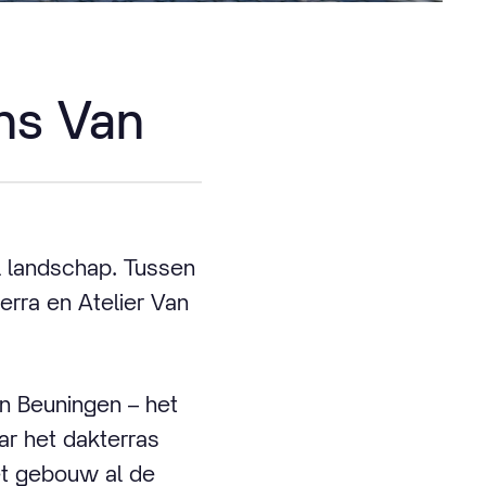
ns Van
l landschap. Tussen
erra en Atelier Van
an Beuningen – het
ar het dakterras
et gebouw al de