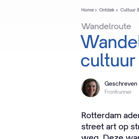
Home
Ontdek
Cultuur 
Wandelroute
Wande
cultuur
Geschreven 
Frontrunner
Rotterdam adem
street art op s
weg. Deze wan