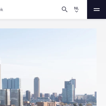
NL
ek