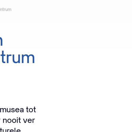
entrum
n
trum
 musea tot
r nooit ver
turele