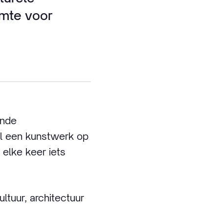
imte voor
ende
al een kunstwerk op
e elke keer iets
tuur, architectuur