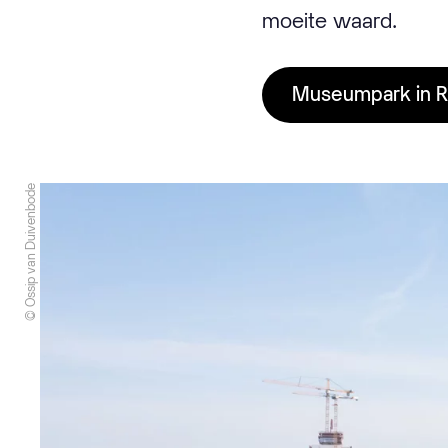
moeite waard.
Museumpark in 
© Ossip van Duivenbode