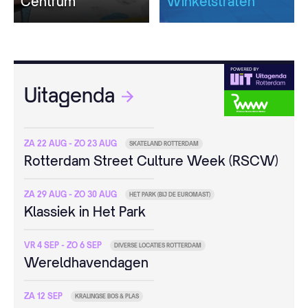
Centrum
Winkelstraten
Uitagenda
ZA 22 AUG - ZO 23 AUG
SKATELAND ROTTERDAM
Rotterdam Street Culture Week (RSCW)
ZA 29 AUG - ZO 30 AUG
HET PARK (BIJ DE EUROMAST)
Klassiek in Het Park
VR 4 SEP - ZO 6 SEP
DIVERSE LOCATIES ROTTERDAM
Wereldhavendagen
ZA 12 SEP
KRALINGSE BOS & PLAS