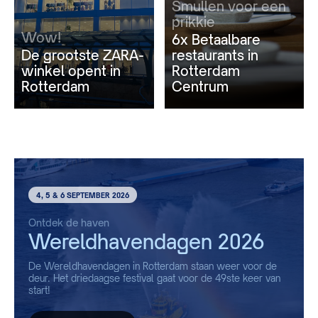
Smullen voor een
prikkie
Wow!
6x Betaalbare
De grootste ZARA-
restaurants in
winkel opent in
Rotterdam
Rotterdam
Centrum
4, 5 & 6 SEPTEMBER 2026
Ontdek de haven
Wereldhavendagen 2026
De Wereldhavendagen in Rotterdam staan weer voor de
deur. Het driedaagse festival gaat voor de 49ste keer van
start!