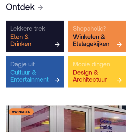
Ontdek
Lekkere trek
Shopaholic?
Eten &
Winkelen &
Drinken
Etalagekijken
Dagje uit
Mooie dingen
Cultuur &
Design &
Entertainment
Architectuur
#WINKELEN