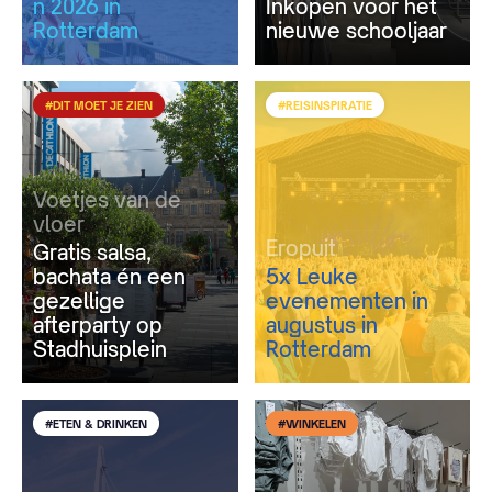
n 2026 in
Inkopen voor het
Rotterdam
nieuwe schooljaar
#DIT MOET JE ZIEN
#REISINSPIRATIE
Voetjes van de
vloer
Eropuit
Gratis salsa,
bachata én een
5x Leuke
gezellige
evenementen in
afterparty op
augustus in
Stadhuisplein
Rotterdam
#ETEN & DRINKEN
#WINKELEN