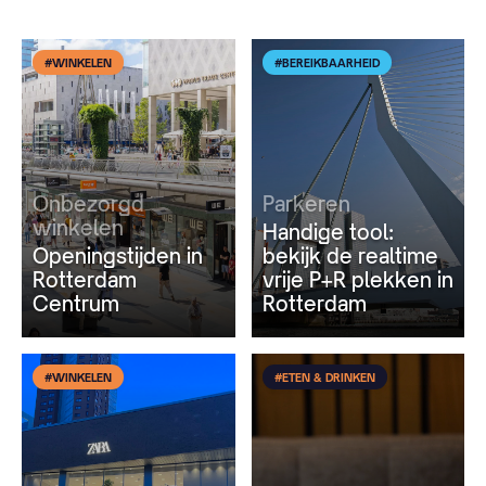
#WINKELEN
#BEREIKBAARHEID
Onbezorgd
Parkeren
winkelen
Handige tool:
Openingstijden in
bekijk de realtime
Rotterdam
vrije P+R plekken in
Centrum
Rotterdam
#WINKELEN
#ETEN & DRINKEN