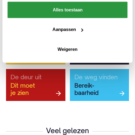
Alles toestaan
Plan
je
bezoek
Aanpassen
Tips & Tricks
Welterusten
Reis
Over-
Weigeren
inspiratie
nachten
De deur uit
De weg vinden
Dit moet
Bereik-
je zien
baarheid
Veel gelezen