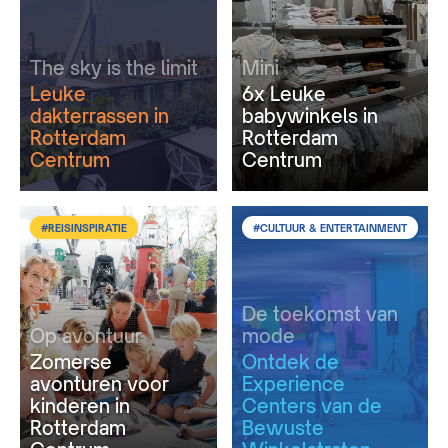
The sky is the limit
Mini
Leuke
6x Leuke
dakterrassen in
babywinkels in
Rotterdam
Rotterdam
Centrum
Centrum
#REISINSPIRATIE
#CULTUUR & ENTERTAINMENT
De toekomst van
Op avontuur
mode
Zomerse
Ontdek de
avonturen voor
Experience
kinderen in
Centers van de
Rotterdam
Bewuste