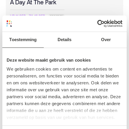
A Day At The Park
VR 11 SEP - ZA 12 SEP
DE DOELEN
Cross Comix Festival
VR 11 SEP - ZA 12 SEP
ZUIDERPARK
Toestemming
Details
Over
Baroeg Open Air
ZO 6 SEP - ZO 13 SEP
Deze website maakt gebruik van cookies
DIVERSE LOCATIES ROTTERDAM
ALL CAPS
We gebruiken cookies om content en advertenties te
personaliseren, om functies voor social media te bieden
ZA 26 SEP
WILLEMSPLEIN
en om ons websiteverkeer te analyseren. Ook delen we
Rotterdam Pride Festival
informatie over uw gebruik van onze site met onze
partners voor social media, adverteren en analyse. Deze
partners kunnen deze gegevens combineren met andere
Bekijk alles
informatie die u aan ze heeft verstrekt of die ze hebben
verzameld op basis van uw gebruik van hun services.