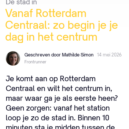
De
stad
in
Vanaf
Rotterdam
Centraal:
zo
begin
je
je
dag
in
het
centrum
Geschreven door Mathilde Simon
14 mei 2026
Frontrunner
Je komt aan op Rotterdam
Centraal en wilt het centrum in,
maar waar ga je als eerste heen?
Geen zorgen: vanaf het station
loop je zo de stad in. Binnen 10
minuten sta je midden tussen de