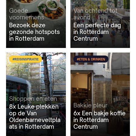
Goede
Van ochtend tot
voornemens
avond
Bezoek deze
Een perfecte dag
gezonde hotspots
in Rotterdam
in Rotterdam
Centrum
#REISINSPIRATIE
#ETEN & DRINKEN
Shoppen en eten
Bakkie pleur
8x Leuke plekken
op de Van
6x Een bakje koffie
Oldenbarneveltpla
in Rotterdam
ats in Rotterdam
Centrum