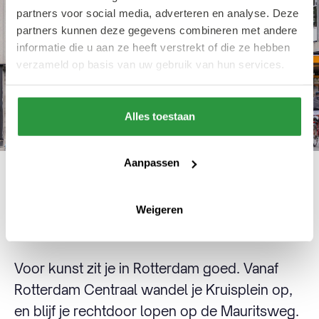
partners voor social media, adverteren en analyse. Deze
partners kunnen deze gegevens combineren met andere
informatie die u aan ze heeft verstrekt of die ze hebben
verzameld op basis van uw gebruik van hun services.
Alles toestaan
Aanpassen
Route 3: kunst, kunst en nog
Weigeren
meer kunst
Voor kunst zit je in Rotterdam goed. Vanaf
Rotterdam Centraal wandel je Kruisplein op,
en blijf je rechtdoor lopen op de Mauritsweg.