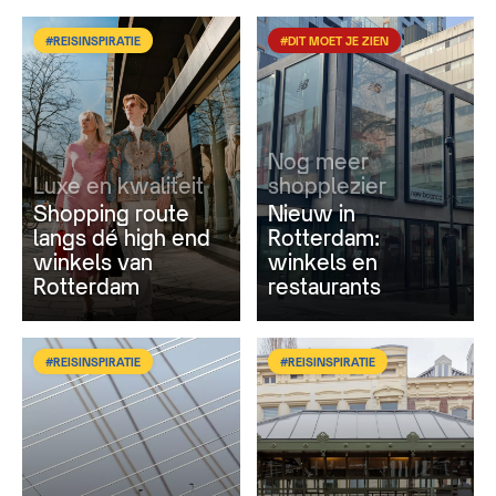
#REISINSPIRATIE
#DIT MOET JE ZIEN
Nog meer
Luxe en kwaliteit
shopplezier
Shopping route
Nieuw in
langs dé high end
Rotterdam:
winkels van
winkels en
Rotterdam
restaurants
#REISINSPIRATIE
#REISINSPIRATIE