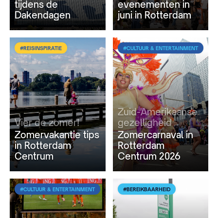
tijdens de
evenementen in
Dakendagen
juni in Rotterdam
#REISINSPIRATIE
#CULTUUR & ENTERTAINMENT
Zuid-Amerikaanse
Vier de zomer!
gezelligheid
Zomervakantie tips
Zomercarnaval in
in Rotterdam
Rotterdam
Centrum
Centrum 2026
#CULTUUR & ENTERTAINMENT
#BEREIKBAARHEID