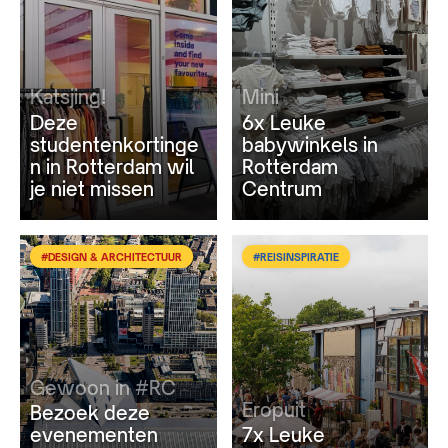
Katsjing!
Mini
Deze
6x Leuke
studentenkortinge
babywinkels in
n in Rotterdam wil
Rotterdam
je niet missen
Centrum
#DESIGN & ARCHITECTUUR
#REISINSPIRATIE
Gewoon in #RC
Eropuit
Bezoek deze
evenementen
7x Leuke