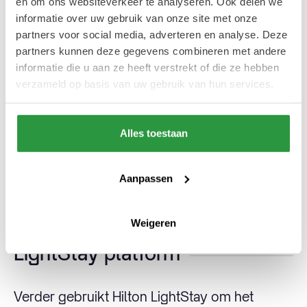
en om ons websiteverkeer te analyseren. Ook delen we
Solutions, zijn de Hilton hotels in Nederland
informatie over uw gebruik van onze site met onze
uitgerust om een hybride vergadering te
partners voor social media, adverteren en analyse. Deze
organiseren, die hygiënisch, flexibel, veilig en
partners kunnen deze gegevens combineren met andere
informatie die u aan ze heeft verstrekt of die ze hebben
maatschappelijk verantwoord is. De hotels
verzameld op basis van uw gebruik van hun services.
werken ook samen met bedrijven om de
voedselverspilling en het papiergebruik te
verminderen. Daarnaast wordt het gebruik
Alles toestaan
van de digitale sleutel om contactloos in en
uit te checken aangemoedigd om zo minder
Aanpassen
plastic
key cards
te gebruiken.
Weigeren
LightStay platform
Verder gebruikt Hilton LightStay om het