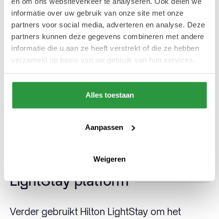
en om ons websiteverkeer te analyseren. Ook delen we
Solutions, zijn de Hilton hotels in Nederland
informatie over uw gebruik van onze site met onze
uitgerust om een hybride vergadering te
partners voor social media, adverteren en analyse. Deze
organiseren, die hygiënisch, flexibel, veilig en
partners kunnen deze gegevens combineren met andere
informatie die u aan ze heeft verstrekt of die ze hebben
maatschappelijk verantwoord is. De hotels
verzameld op basis van uw gebruik van hun services.
werken ook samen met bedrijven om de
voedselverspilling en het papiergebruik te
verminderen. Daarnaast wordt het gebruik
Alles toestaan
van de digitale sleutel om contactloos in en
uit te checken aangemoedigd om zo minder
Aanpassen
plastic
key cards
te gebruiken.
Weigeren
LightStay platform
Verder gebruikt Hilton LightStay om het