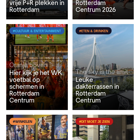
vrije P+R plekken in
Rotterdam
Rotterdam
Centrum 2026
#CULTUUR & ENTERTAINMENT
#ETEN & DRINKEN
Oranje boven
The sky is the limit
Hier kijk je het WK
voetbal op
Leuke
schermen in
dakterrassen in
Rotterdam
Rotterdam
Centrum
Centrum
#WINKELEN
#DIT MOET JE ZIEN