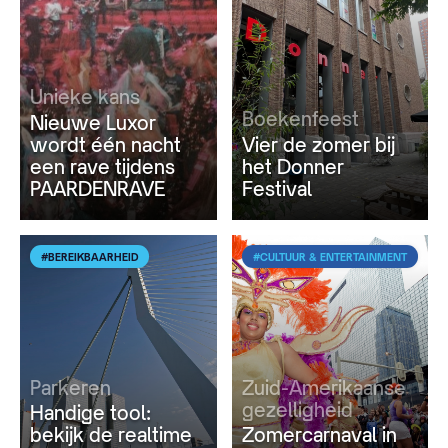
Unieke kans
Boekenfeest
Nieuwe Luxor
wordt één nacht
Vier de zomer bij
een rave tijdens
het Donner
PAARDENRAVE
Festival
#BEREIKBAARHEID
#CULTUUR & ENTERTAINMENT
Parkeren
Zuid-Amerikaanse
gezelligheid
Handige tool:
bekijk de realtime
Zomercarnaval in