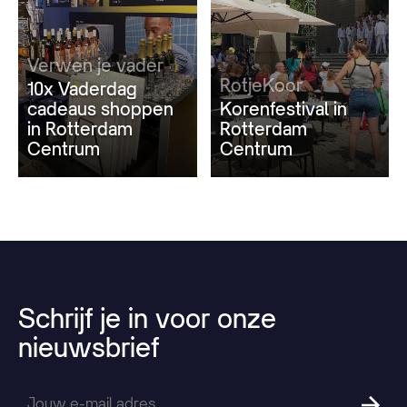
Verwen je vader
RotjeKoor
10x Vaderdag
cadeaus shoppen
Korenfestival in
in Rotterdam
Rotterdam
Centrum
Centrum
Schrijf
je
in
voor
onze
nieuwsbrief