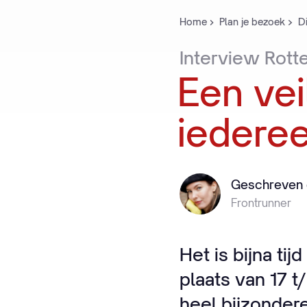
Home
Plan je bezoek
Di
Interview
Rott
Een
vei
iedere
Geschreven 
Frontrunner
Het is bijna tij
plaats van 17 t
heel bijzondere