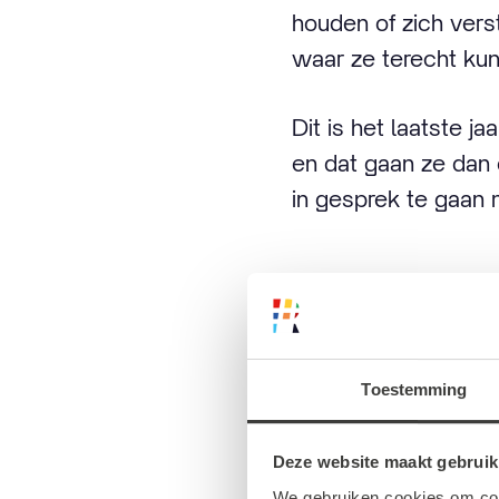
houden of zich vers
waar ze terecht ku
Dit is het laatste j
en dat gaan ze dan o
in gesprek te gaan 
Wat is p
Toestemming
Ter ere van Roze Zat
Deze website maakt gebruik
gebruikelijke laats
We gebruiken cookies om cont