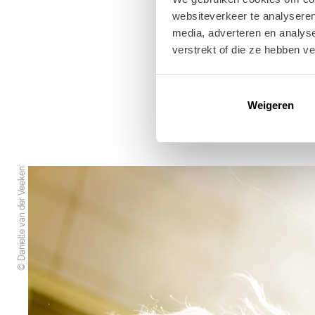
in Rotterdam plaats
websiteverkeer te analyseren
media, adverteren en analys
Bey: "
Roze Zaterda
verstrekt of die ze hebben v
Zaterdag ligt op he
Roze Zaterdag weer 
Weigeren
weer in Rotterdam, d
© Danielle van der Veeken