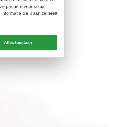
ze partners voor social
nformatie die u aan ze heeft
us van Roze
ity. Elk jaar is
n 21 jaar is het nu
Alles toestaan