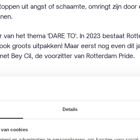
toppen uit angst of schaamte, omringt zijn doo
nnen.
aar van het thema 'DARE TO'. In 2023 bestaat Rott
ok groots uitpakken! Maar eerst nog even dit jaa
met Bey Cil, de voorzitter van Rotterdam Pride.
recies Roze Zaterdag
Details
erdag vindt dit jaar Rotterdam Pride plaats in jun
 van cookies
te week van september. En het is 21 jaar gelede
ent en advertenties te personaliseren, om functies voor social