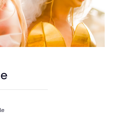
de
le