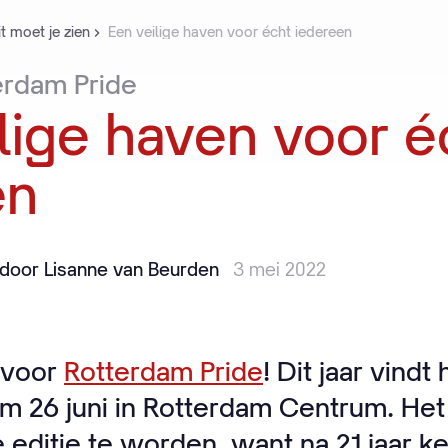
t moet je zien
Een veilige haven voor écht iedereen
erdam
Pride
lige
haven
voor
é
en
door Lisanne van Beurden
3 mei 2022
d voor
Rotterdam Pride
! Dit jaar vind
/m 26 juni in Rotterdam Centrum. Het
 editie te worden, want na 21 jaar k