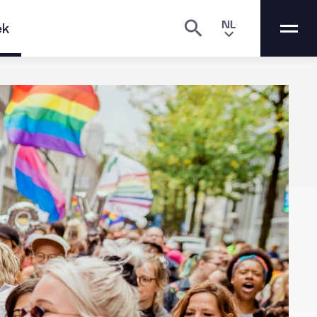
NL
ek