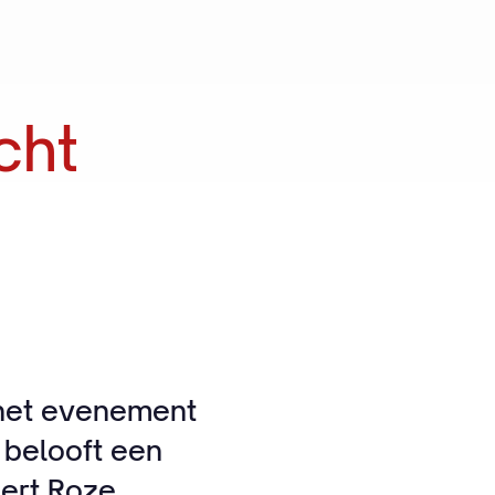
cht
t het evenement
 belooft een
eert Roze