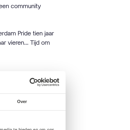
r een community
erdam Pride tien jaar
r vieren... Tijd om
?
Over
i, in plaats van de
n dat Roze Zaterdag
 media te bieden en om ons