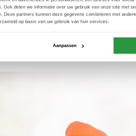
vond. Maar wat is Roze Zaterdag precies?
. Ook delen we informatie over uw gebruik van onze site met on
e. Deze partners kunnen deze gegevens combineren met andere i
g
is de oudste gay pride van Nederland. De foc
erzameld op basis van uw gebruik van hun services.
t vieren van waar we zijn gekomen als gay commun
in een andere stad in Nederland. Voor het eerst i
Aanpassen
us dat is natuurlijk heel bijzonder!"