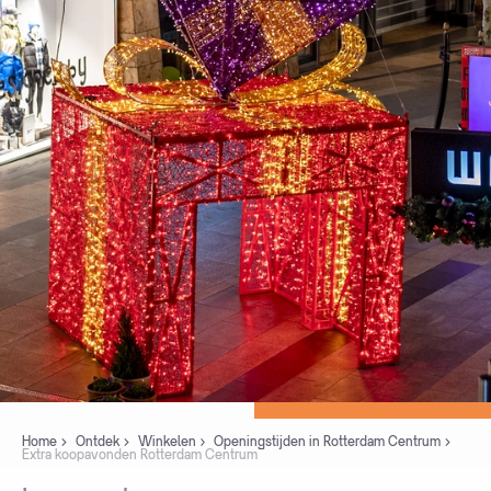
Home
Ontdek
Winkelen
Openingstijden in Rotterdam Centrum
Extra koopavonden Rotterdam Centrum