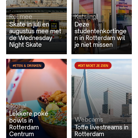
Rol mee
Katsjing!
Skate in juli en
Deze
augustus mee met
studentenkortinge
de Wednesday
n in Rotterdam wil
Night Skate
je niet missen
#ETEN & DRINKEN
#DIT MOET JE ZIEN
Aloha!
Lekkere poké
Webcams
bowls in
Rotterdam
Toffe livestreams in
Centrum
Rotterdam