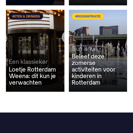
#ETEN & DRINKEN
#REISINSPIRATIE
Sun & fun
Beleef deze
Een klassieker
zomerse
Loetje Rotterdam
activiteiten voor
Weena: dit kun je
kinderen in
verwachten
Rotterdam