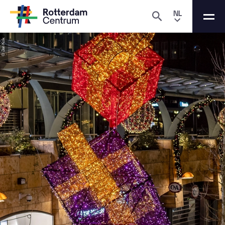
NL
© Jan Kok