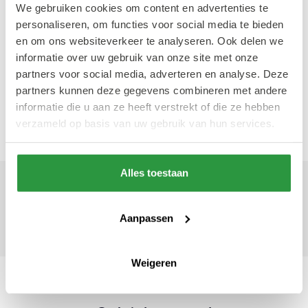
geopend tot 18.00 uur
We gebruiken cookies om content en advertenties te
personaliseren, om functies voor social media te bieden
Zaterdag 31 december 2022: winkels
en om ons websiteverkeer te analyseren. Ook delen we
informatie over uw gebruik van onze site met onze
geopend tot 18.00 uur
partners voor social media, adverteren en analyse. Deze
partners kunnen deze gegevens combineren met andere
Zondag 1 januari 2023: gesloten
informatie die u aan ze heeft verstrekt of die ze hebben
verzameld op basis van uw gebruik van hun services.
Alles toestaan
Geschreven door Mathilde
Simon
16 november 2022
Aanpassen
Frontrunner
Weigeren