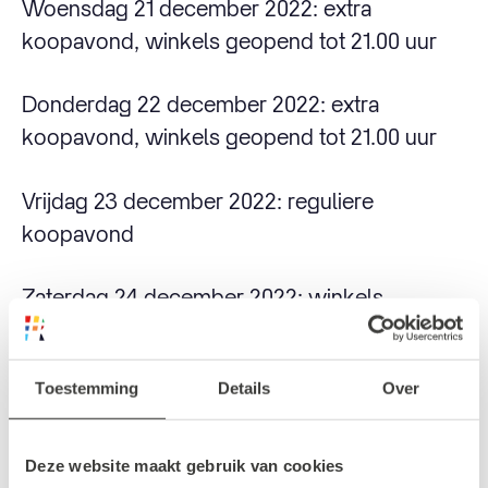
Woensdag 21 december 2022: extra
koopavond, winkels geopend tot 21.00 uur
Donderdag 22 december 2022: extra
koopavond, winkels geopend tot 21.00 uur
Vrijdag 23 december 2022: reguliere
koopavond
Zaterdag 24 december 2022: winkels
geopend tot 18.00 uur
Toestemming
Details
Over
Zondag 25 december 2022: gesloten
Maandag 26 december 2022: winkels
Deze website maakt gebruik van cookies