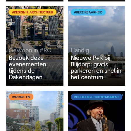
#DESIGN & ARCHITECTUUR
#BEREIKBAARHEID
Gewoon in #RC
Handig
Bezoek deze
Nieuwe P+R bij
evenementen
Blijdorp: gratis
tijdens de
parkeren en snel in
Dakendagen
het centrum
#WINKELEN
#CULTUUR & ENTERTAINMENT