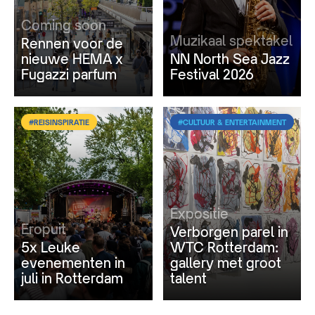
Coming soon
Muzikaal spektakel
Rennen voor de
nieuwe HEMA x
NN North Sea Jazz
Fugazzi parfum
Festival 2026
#REISINSPIRATIE
#CULTUUR & ENTERTAINMENT
Expositie
Eropuit
Verborgen parel in
5x Leuke
WTC Rotterdam:
evenementen in
gallery met groot
juli in Rotterdam
talent