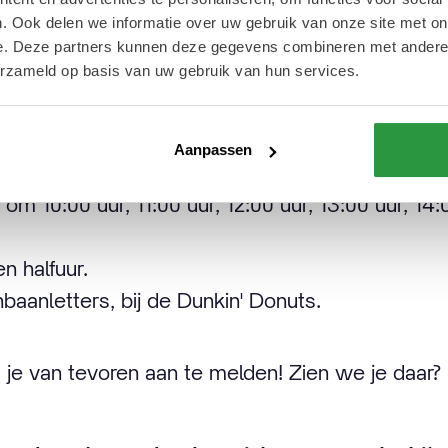
e is een echte Rotterdammer met hart voor zijn 
. Ook delen we informatie over uw gebruik van onze site met on
geschiedenis van de Lijnbaan vertellen.
e. Deze partners kunnen deze gegevens combineren met andere i
erzameld op basis van uw gebruik van hun services.
ven rondleidingen beschikbaar van 10:00 uur tot e
sche informatie op een rij:
Aanpassen
n om 10:00 uur, 11:00 uur, 12:00 uur, 13:00 uur, 14
n halfuur.
jnbaanletters, bij de Dunkin' Donuts.
m je van tevoren aan te melden! Zien we je daar?