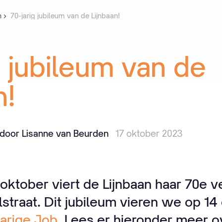
n
70-jarig jubileum van de Lijnbaan!
g
jubileum
van
de
n!
door Lisanne van Beurden
17 oktober 2023
ktober viert de Lijnbaan haar 70e ve
lstraat. Dit jubileum vieren we op 1
Jarige Job
. Lees er hieronder meer o