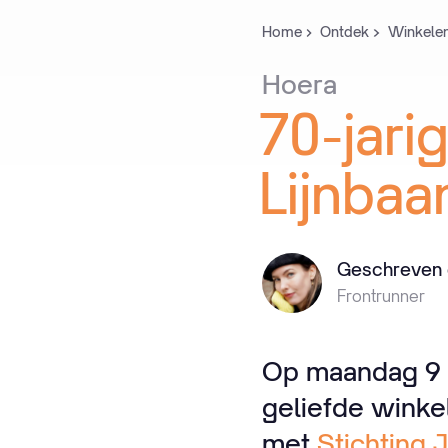
Home
Ontdek
Winkele
Hoera
70-jari
Lijnbaa
Geschreven 
Frontrunner
Op maandag 9 o
geliefde winke
met
Stichting 