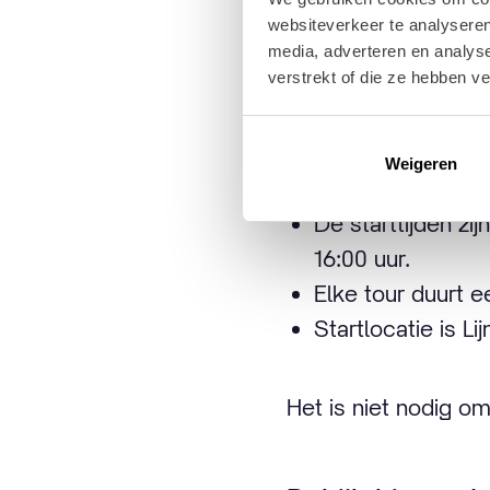
Ferrie Weeda. Ferri
websiteverkeer te analyseren
geen ander over de 
media, adverteren en analys
verstrekt of die ze hebben v
Er zijn in totaal ze
Hieronder wat prakti
Weigeren
De starttijden zij
16:00 uur.
Elke tour duurt ee
Startlocatie is Li
Het is niet nodig o