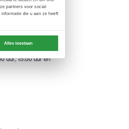
stad en kan als
ze partners voor social
nformatie die u aan ze heeft
n met 16:00 uur.
Alles toestaan
:00 uur, 15:00 uur en