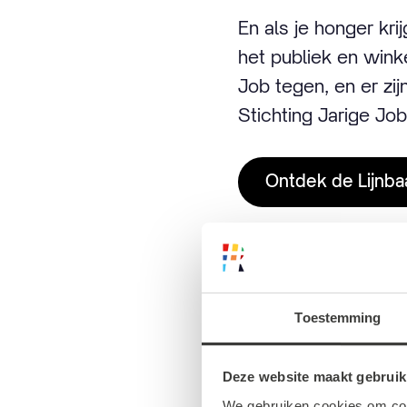
En als je honger kr
het publiek en wink
Job tegen, en er zij
Stichting Jarige Job
Ontdek de Lijnba
Gratis L
Toestemming
Deze website maakt gebruik
Leer alles over de 
We gebruiken cookies om cont