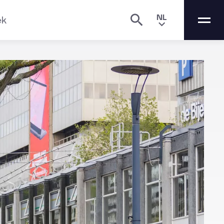
NL
ek