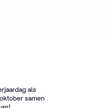
rjaardag als
4 oktober samen
ver!