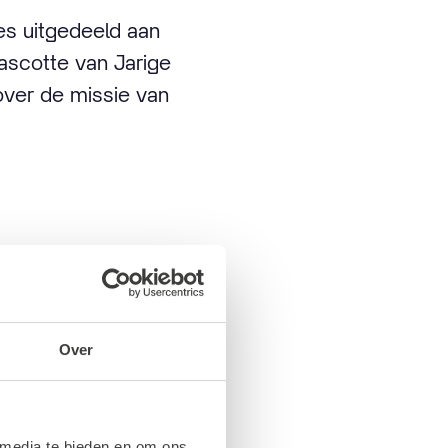
jes uitgedeeld aan
ascotte van Jarige
 over de missie van
Over
bevlogen stadsgids
 media te bieden en om ons