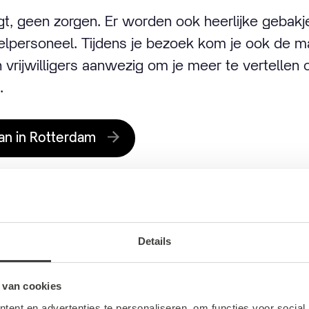
ijgt, geen zorgen. Er worden ook heerlijke gebak
elpersoneel. Tijdens je bezoek kom je ook de m
n vrijwilligers aanwezig om je meer te vertellen
.
an in Rotterdam
ijnbaan rondleiding
Details
 van cookies
Lijnbaan tijdens de gratis rondleidingen van de 
ent en advertenties te personaliseren, om functies voor social