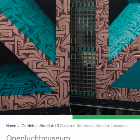
Home
Ontdek
Street Art & Parken
Rotterdam Street Art museum
Openluchtmuseum