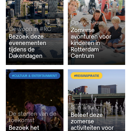
Op avontuur
Gewoon in #RC
Zomerse
Bezoek deze
avonturen voor
evenementen
kinderen in
tijdens de
Rotterdam
Dakendagen
Centrum
#CULTUUR & ENTERTAINMENT
#REISINSPIRATIE
Sun & fun
De sterren van de
Beleef deze
toekomst
zomerse
Bezoek het
activiteiten voor