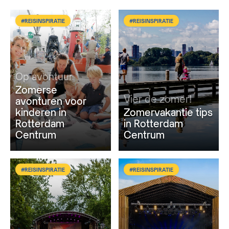
#REISINSPIRATIE
#REISINSPIRATIE
Op avontuur
Zomerse
Vier de zomer!
avonturen voor
kinderen in
Zomervakantie tips
Rotterdam
in Rotterdam
Centrum
Centrum
#REISINSPIRATIE
#REISINSPIRATIE