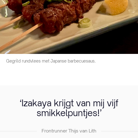
Gegrild rundvlees met Japanse barbecuesaus.
‘Izakaya krijgt van mij vijf
smikkelpuntjes!’
Frontrunner Thijs van Lith