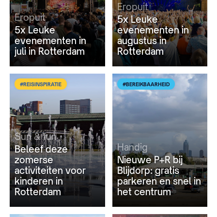
Eropuit
Eropuit
5x Leuke
5x Leuke
evenementen in
evenementen in
augustus in
juli in Rotterdam
Rotterdam
#REISINSPIRATIE
#BEREIKBAARHEID
Sun & fun
Handig
Beleef deze
zomerse
Nieuwe P+R bij
activiteiten voor
Blijdorp: gratis
kinderen in
parkeren en snel in
Rotterdam
het centrum