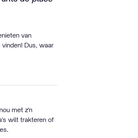
enieten van
e vinden! Dus, waar
 nou met z'n
s wilt trakteren of
res.