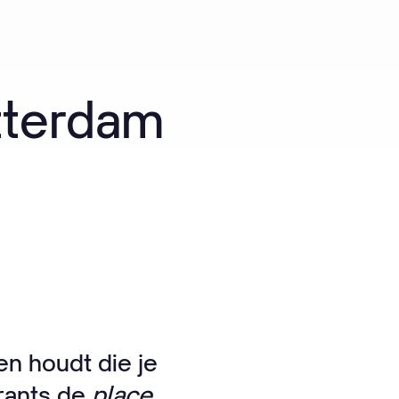
tterdam
n houdt die je
urants de
place