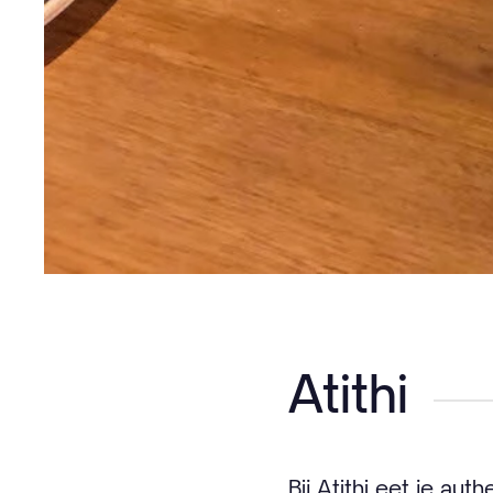
Atithi
Bij
Atithi
eet je auth