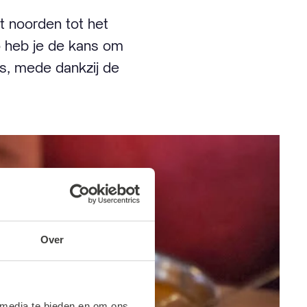
t noorden tot het
zo heb je de kans om
ls, mede dankzij de
Over
 media te bieden en om ons