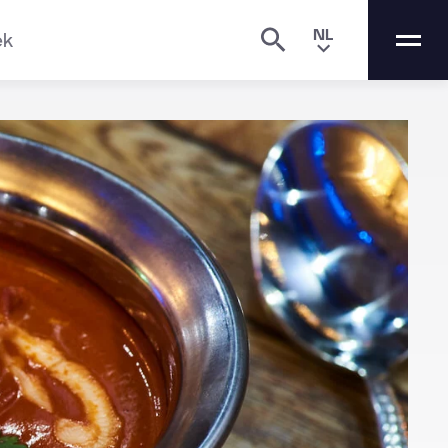
NL
ek