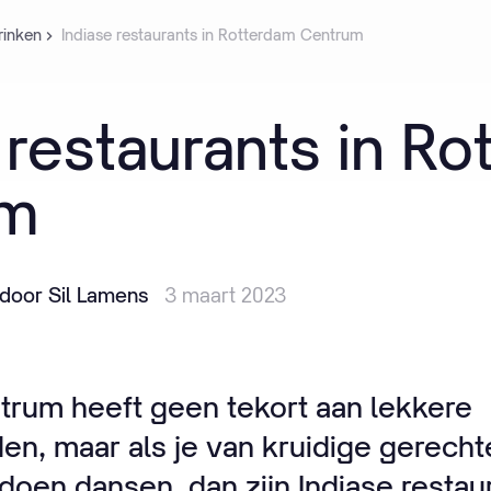
rinken
Indiase restaurants in Rotterdam Centrum
restaurants
in
Ro
um
door Sil Lamens
3 maart 2023
rum heeft geen tekort aan lekkere
n, maar als je van kruidige gerechte
doen dansen, dan zijn Indiase resta