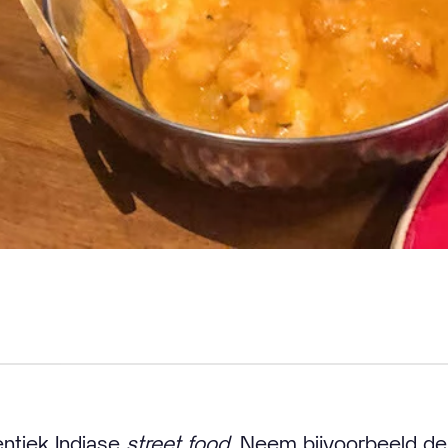
entiek Indiase
street food
. Neem bijvoorbeeld d