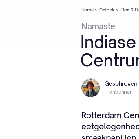
Home
Ontdek
Eten & D
Namaste
Indiase
Centr
Geschreven 
Frontrunner
Rotterdam Cent
eetgelegenhede
smaakpapillen 