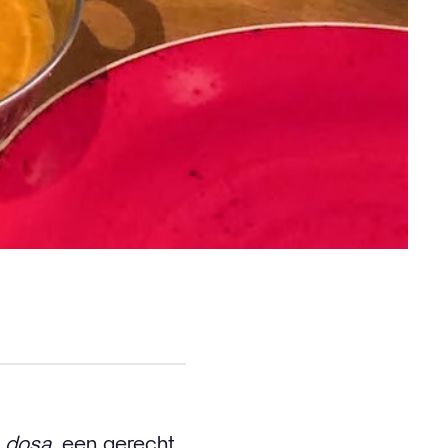
e
dosa
, een gerecht