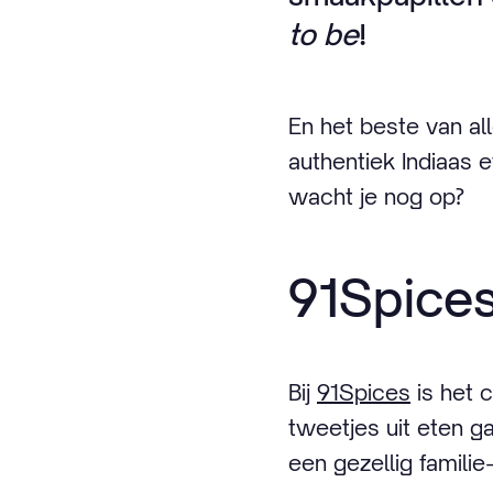
to be
!
En het beste van al
authentiek Indiaas e
wacht je nog op?
91Spice
Bij
91Spices
is het 
tweetjes uit eten ga
een gezellig familie-