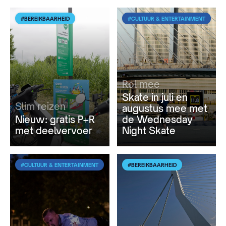
#BEREIKBAARHEID
#CULTUUR & ENTERTAINMENT
Rol mee
Skate in juli en
Slim reizen
augustus mee met
Nieuw: gratis P+R
de Wednesday
met deelvervoer
Night Skate
#CULTUUR & ENTERTAINMENT
#BEREIKBAARHEID