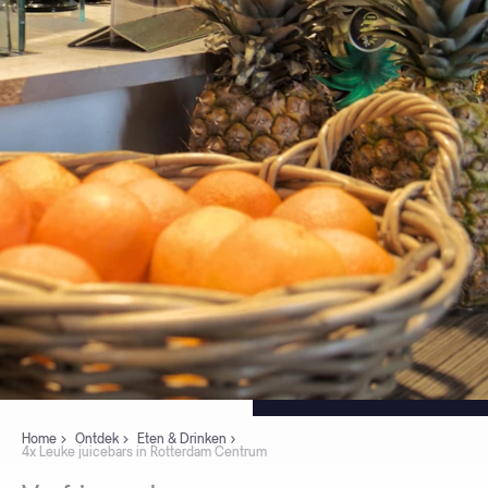
Home
Ontdek
Eten & Drinken
4x Leuke juicebars in Rotterdam Centrum