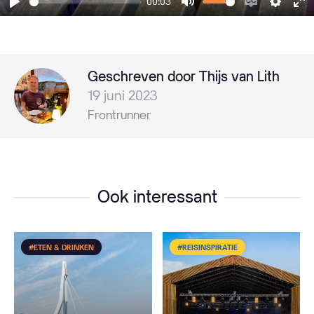
00:03
Play
Mute
Enable
Settin
En
captions
fu
Geschreven door Thijs van Lith
19 juni 2023
Frontrunner
Ook interessant
#ETEN & DRINKEN
#REISINSPIRATIE