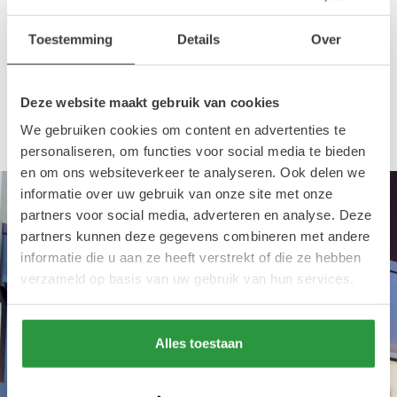
Binnenwegplein is Sappi de perfecte plek om
te genieten van een verfrissend drankje om
Toestemming
Details
Over
daarna het centrum verder te verkennen.
Neem één slokje van de Popeye en jij kunt er
Deze website maakt gebruik van cookies
weer tegenaan.
We gebruiken cookies om content en advertenties te
personaliseren, om functies voor social media te bieden
en om ons websiteverkeer te analyseren. Ook delen we
informatie over uw gebruik van onze site met onze
partners voor social media, adverteren en analyse. Deze
partners kunnen deze gegevens combineren met andere
informatie die u aan ze heeft verstrekt of die ze hebben
verzameld op basis van uw gebruik van hun services.
Alles toestaan