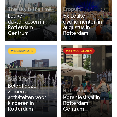
The sky is the limit
Eropuit
Leuke
5x Leuke
dakterrassen in
evenementen in
Rotterdam
augustus in
Centrum
Rotterdam
#REISINSPIRATIE
#DIT MOET JE ZIEN
Sun & fun
Beleef deze
RotjeKoor
zomerse
activiteiten voor
Korenfestival in
kinderen in
Rotterdam
Rotterdam
Centrum