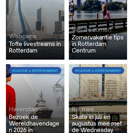
Vier de zomer!
Webcams
Zomervakantie tips
Toffe livestreams in
in Rotterdam
Rotterdam
Centrum
#CULTUUR & ENTERTAINMENT
#CULTUUR & ENTERTAINMENT
Havenstad
Rol mee
Bezoek de
Skate in juli en
Wereldhavendage
augustus mee met
n 2026 in
de Wednesday