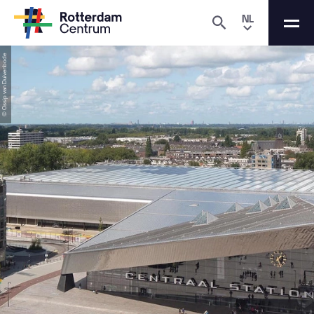
NL
© Ossip van Duivenbode