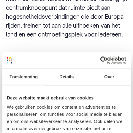
centrumknooppunt dat ruimte biedt aan
hogesnelheidsverbindingen die door Europa
rijden, treinen tot aan alle uithoeken van het
land en een ontmoetingsplek voor iedereen.
Imposante hoofdingang en hoge
plafonds
Het ontwerp van het Centraal Station in
Toestemming
Details
Over
Rotterdam is een bijzondere. We kunnen het
gebouw, dat één geheel vormt, in tweeën
Deze website maakt gebruik van cookies
delen. De hoofdingang is imposant en heeft
We gebruiken cookies om content en advertenties te
een glanzende, roestvrij stalen look die
personaliseren, om functies voor social media te bieden
verwijst naar de glinsterende rivier de Maas.
en om ons websiteverkeer te analyseren. Ook delen we
informatie over uw gebruik van onze site met onze
Het andere gedeelte, de noordzijde, is