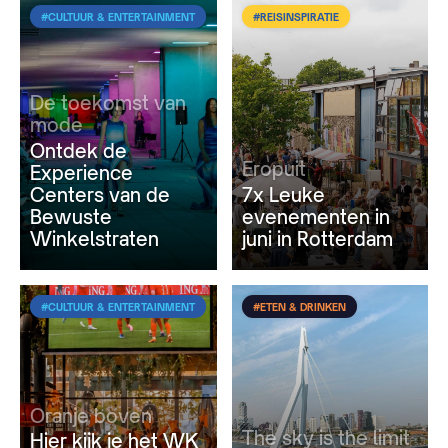
#CULTUUR & ENTERTAINMENT
#REISINSPIRATIE
De toekomst van
mode
Ontdek de
Eropuit
Experience
Centers van de
7x Leuke
Bewuste
evenementen in
Winkelstraten
juni in Rotterdam
#CULTUUR & ENTERTAINMENT
#ETEN & DRINKEN
Oranje boven
The sky is the limit
Hier kijk je het WK