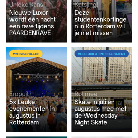
Unieke kans
Katsjing!
Nieuwe Luxor
Deze
wordt één nacht
studentenkortinge
een rave tijdens
n in Rotterdam wil
PAARDENRAVE
je niet missen
#REISINSPIRATIE
#CULTUUR & ENTERTAINMENT
Eropuit
Rol mee
5x Leuke
Skate in juli en
evenementen in
augustus mee met
augustus in
de Wednesday
Rotterdam
Night Skate