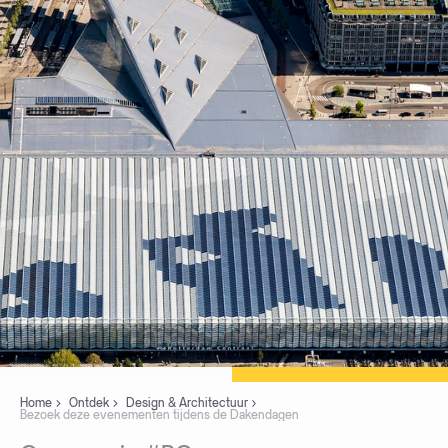
Home
Ontdek
Design & Architectuur
Bezoek deze evenementen tijdens de Dakendagen