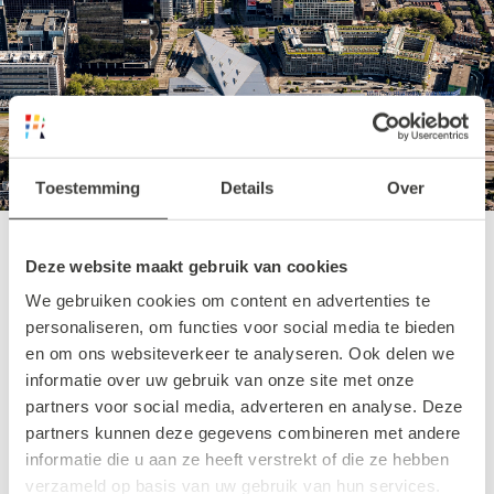
Toestemming
Details
Over
Deze website maakt gebruik van cookies
Walk The Block
We gebruiken cookies om content en advertenties te
personaliseren, om functies voor social media te bieden
en om ons websiteverkeer te analyseren. Ook delen we
Een absolute must-see dit jaar is Walk The
informatie over uw gebruik van onze site met onze
Block, een bijzondere route over het
partners voor social media, adverteren en analyse. Deze
Schiekadeblok. Dit creatieve stukje stad,
partners kunnen deze gegevens combineren met andere
bekend van onder andere het nachtleven en
informatie die u aan ze heeft verstrekt of die ze hebben
verzameld op basis van uw gebruik van hun services.
culturele initiatieven, gaat een flinke