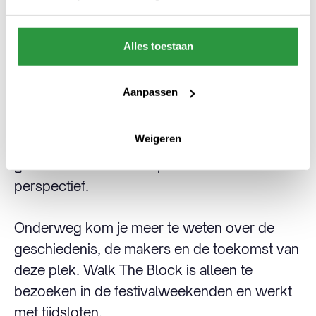
verandering tegemoet. En dat maakt dit hét
moment om het te ervaren.
Alles toestaan
Speciaal voor het festival wordt een tijdelijk
Aanpassen
luchtpad aangelegd dat verschillende daken
met elkaar verbindt. Via bruggen en trappen
Weigeren
loop je over twaalf daken en ontdek je het
gebied vanuit een compleet nieuw
perspectief.
Onderweg kom je meer te weten over de
geschiedenis, de makers en de toekomst van
deze plek. Walk The Block is alleen te
bezoeken in de festivalweekenden en werkt
met tijdsloten.