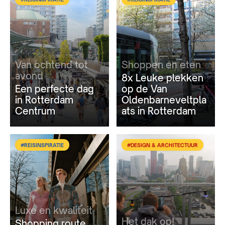
Van ochtend tot
Shoppen en eten
avond
8x Leuke plekken
Een perfecte dag
op de Van
in Rotterdam
Oldenbarneveltpla
Centrum
ats in Rotterdam
#REISINSPIRATIE
#DESIGN & ARCHITECTUUR
Luxe en kwaliteit
Het dak op!
Shopping route