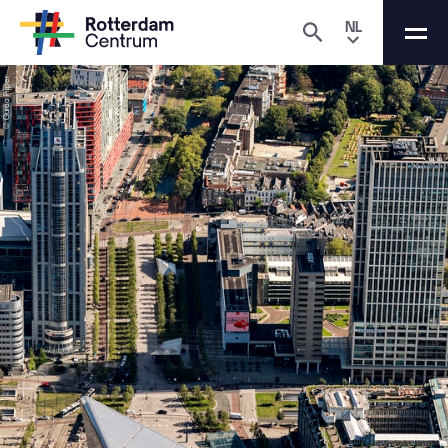
NL
© Guido Pijper