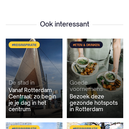
Ook interessant
#REISINSPIRATIE
#ETEN & DRINKEN
De stad in
Goede
voornemens
Vanaf Rotterdam
Centraal: zo begin
Bezoek deze
je je dag in het
gezonde hotspots
centrum
in Rotterdam
#REISINSPIRATIE
#REISINSPIRATIE