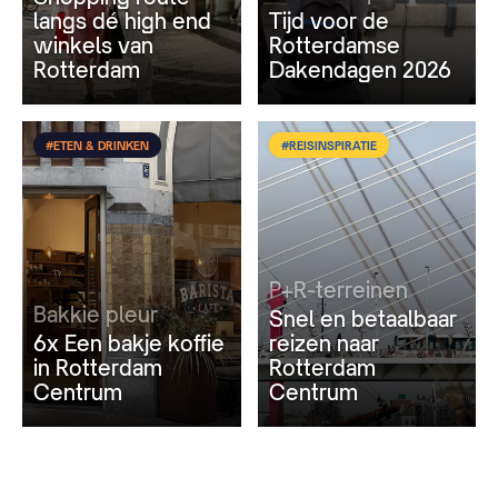
langs dé high end
Tijd voor de
winkels van
Rotterdamse
Rotterdam
Dakendagen 2026
#ETEN & DRINKEN
#REISINSPIRATIE
P+R-terreinen
Bakkie pleur
Snel en betaalbaar
6x Een bakje koffie
reizen naar
in Rotterdam
Rotterdam
Centrum
Centrum