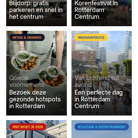
Blijdorp: gratis
Korenfestival in
parkeren en snel in
Rotterdam
het centrum
Centrum
#ETEN & DRINKEN
#REISINSPIRATIE
Goede
Van ochtend tot
voornemens
avond
Bezoek deze
Een perfecte dag
gezonde hotspots
in Rotterdam
in Rotterdam
Centrum
#DIT MOET JE ZIEN
#CULTUUR & ENTERTAINMENT