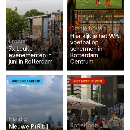
Oranje boven
Hier kijk je het WK
Eropuit
voetbal op
7x Leuke
schermen in
evenementen in
Rotterdam
juni in Rotterdam
Centrum
#BEREIKBAARHEID
#DIT MOET JE ZIEN
Handig
RotjeKoor
Nieuwe P+R bij