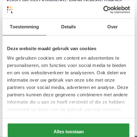
van werken waarin natuur en innerlijke
beleving door elkaar lopen. De werken
voelen alsof ze in constante verandering zijn,
Toestemming
Details
Over
alsof ze net niet stil te zetten zijn.
Deze website maakt gebruik van cookies
De donkere, gelaagde werken van Esther
We gebruiken cookies om content en advertenties te
Schoonhoven doen juist het
personaliseren, om functies voor social media te bieden
tegenovergestelde: ze vertragen het kijken.
en om ons websiteverkeer te analyseren. Ook delen we
informatie over uw gebruik van onze site met onze
Ze krast licht uit zwart en bouwt zo beelden
partners voor social media, adverteren en analyse. Deze
op die zich langzaam ontvouwen. Haar werk
partners kunnen deze gegevens combineren met andere
voelt als lezen zonder woorden, waarbij elke
informatie die u aan ze heeft verstrekt of die ze hebben
laag iets nieuws suggereert zonder het
verzameld op basis van uw gebruik van hun services.
helemaal te verklaren.
Alles toestaan