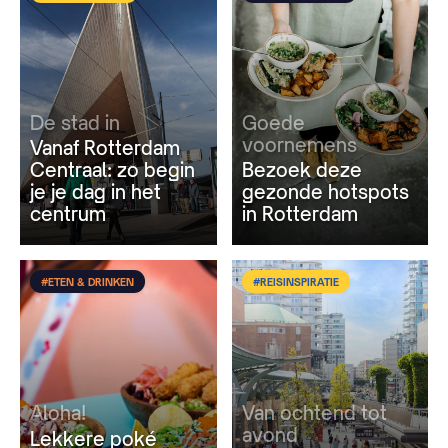
De stad in
Goede
voornemens
Vanaf Rotterdam
Centraal: zo begin
Bezoek deze
je je dag in het
gezonde hotspots
centrum
in Rotterdam
#ETEN & DRINKEN
#REISINSPIRATIE
Aloha!
Van ochtend tot
avond
Lekkere poké