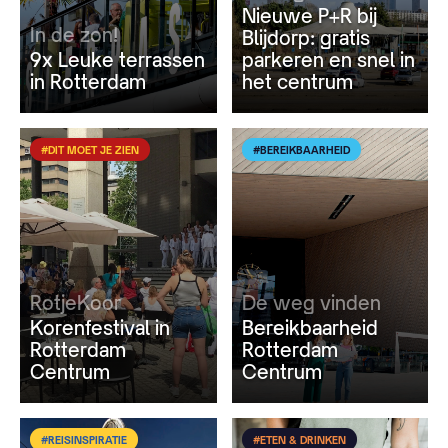
Nieuwe P+R bij
In de zon!
Blijdorp: gratis
9x Leuke terrassen
parkeren en snel in
in Rotterdam
het centrum
#DIT MOET JE ZIEN
#BEREIKBAARHEID
RotjeKoor
De weg vinden
Korenfestival in
Bereikbaarheid
Rotterdam
Rotterdam
Centrum
Centrum
#REISINSPIRATIE
#ETEN & DRINKEN