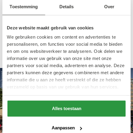
te zien schitteren is natuurlijk bij Van Zanten.
Toestemming
Details
Over
Bij elke grote voetbal
happening
toveren zij
hun terras om tot een feestje. Houd er
Deze website maakt gebruik van cookies
rekening mee dat je bij deze locatie een
We gebruiken cookies om content en advertenties te
kaartje moet kopen, en dat ze snel zijn
personaliseren, om functies voor social media te bieden
uitverkocht!
en om ons websiteverkeer te analyseren. Ook delen we
informatie over uw gebruik van onze site met onze
partners voor social media, adverteren en analyse. Deze
partners kunnen deze gegevens combineren met andere
© Claire Droppert
informatie die u aan ze heeft verstrekt of die ze hebben
verzameld op basis van uw gebruik van hun services.
Alles toestaan
Aanpassen