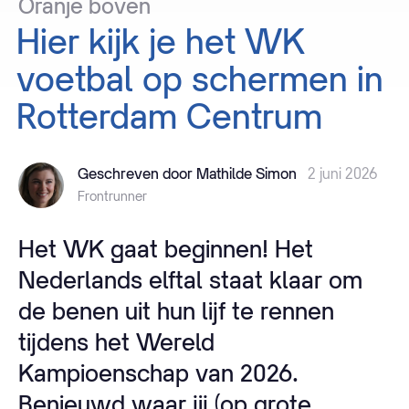
Oranje
boven
Hier
kijk
je
het
WK
voetbal
op
schermen
in
Rotterdam
Centrum
Geschreven door Mathilde Simon
2 juni 2026
Frontrunner
Het WK gaat beginnen! Het
Nederlands elftal staat klaar om
de benen uit hun lijf te rennen
tijdens het Wereld
Kampioenschap van 2026.
Benieuwd waar jij (op grote