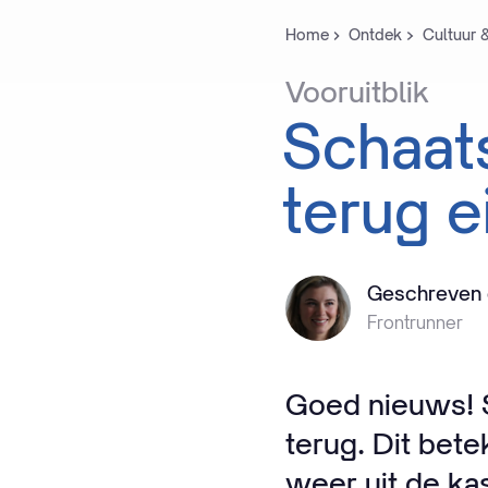
Home
Ontdek
Cultuur 
Vooruitblik
Schaat
terug
e
Geschreven 
Frontrunner
Goed nieuws! 
terug. Dit bete
weer uit de kas