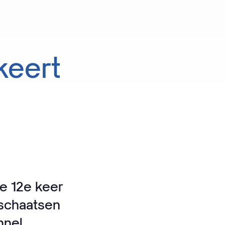
keert
e 12e keer
 schaatsen
nnel.