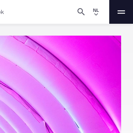
NL
ek