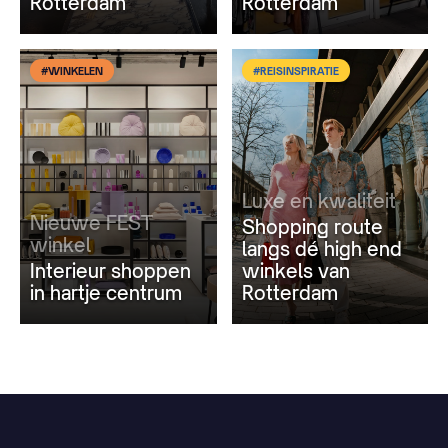
Rotterdam
Rotterdam
#WINKELEN
#REISINSPIRATIE
Luxe en kwaliteit
Nieuwe FEST
Shopping route
winkel
langs dé high end
Interieur shoppen
winkels van
in hartje centrum
Rotterdam