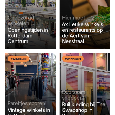
Onbezorgd
Hier moet je zijn
winkelen
6x Leuke winkels
Openingstijden in
en restaurants op
Rotterdam
de Aert van
Centrum
Nesstraat
#WINKELEN
#WINKELEN
Duurzaam
shoppen!
Pareltjes scoren!
Ruil kleding bij The
Vintage winkels in
Swapshop in