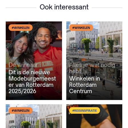
Ook interessant
#WINKELEN
#WINKELEN
De winnaar
Alles je wat nodig
hebt
Dit is de nieuwe
Modeburgemeest
Winkelen in
er van Rotterdam
Rotterdam
2025/2026
Centrum
#WINKELEN
#REISINSPIRATIE