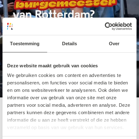
Toestemming
Details
Over
Deze website maakt gebruik van cookies
We gebruiken cookies om content en advertenties te
personaliseren, om functies voor social media te bieden
en om ons websiteverkeer te analyseren. Ook delen we
00:27
informatie over uw gebruik van onze site met onze
Play
Mute
Settin
En
partners voor social media, adverteren en analyse. Deze
fu
partners kunnen deze gegevens combineren met andere
Hoe werkt de inschrijving?
informatie die u aan ze heeft verstrekt of die ze hebben
verzameld op basis van uw gebruik van hun services.
Inschrijven kan via onderstaande button.