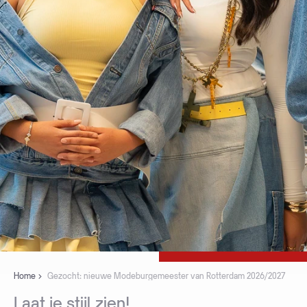
Home
Gezocht: nieuwe Modeburgemeester van Rotterdam 2026/2027
Laat
je
stijl
zien!