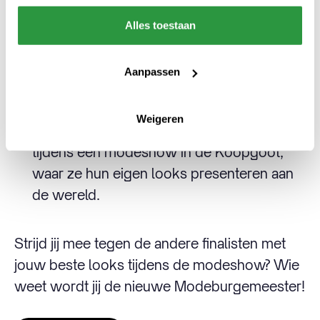
Deadline alert: Zorg dat je erbij bent,
inschrijven kan tot 30 juni 2026
.
Alles toestaan
Op 5 juli worden de finalisten bekend
gemaakt en hoor je wat de opdracht voor
Aanpassen
de modeshow wordt.
Noteer 12 september vast in je agenda. De
Weigeren
finalisten stelen dan namelijk de show
tijdens een modeshow in de Koopgoot,
waar ze hun eigen looks presenteren aan
de wereld.
Strijd jij mee tegen de andere finalisten met
jouw beste looks tijdens de modeshow? Wie
weet wordt jij de nieuwe Modeburgemeester!