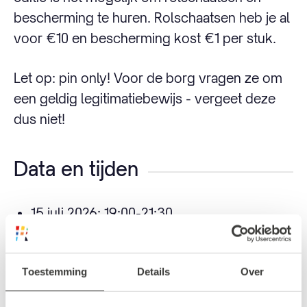
bescherming te huren. Rolschaatsen heb je al
voor €10 en bescherming kost €1 per stuk.
Let op: pin only! Voor de borg vragen ze om
een geldig legitimatiebewijs - vergeet deze
dus niet!
Data en tijden
15 juli 2026: 19:00-21:30
22 juli 2026: 19:00-21:30
29 juli 2026: 19:00-21:30
Toestemming
Details
Over
5 augustus 2026: 19:00-21:30
12 augustus 2026: 19:00-21:30