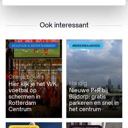
Ook interessant
#CULTUUR & ENTERTAINMENT
#BEREIKBAARHEID
Oranje boven
Handig
Hier kijk je het WK
voetbal op
Nieuwe P+R bij
schermen in
Blijdorp: gratis
Rotterdam
parkeren en snel in
Centrum
het centrum