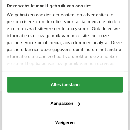
19 augustus 2026: 19:00-21:30
Deze website maakt gebruik van cookies
26 augustus 2026: 19:00-21:30
We gebruiken cookies om content en advertenties te
personaliseren, om functies voor social media te bieden
en om ons websiteverkeer te analyseren. Ook delen we
informatie over uw gebruik van onze site met onze
Wednesday Night Skate
partners voor social media, adverteren en analyse. Deze
Learn more about the wns!
partners kunnen deze gegevens combineren met andere
informatie die u aan ze heeft verstrekt of die ze hebben
Bezoek website
verzameld op basis van uw gebruik van hun services.
Alles toestaan
Geschreven door Mathilde
Aanpassen
Simon
21 juni 2026
Frontrunner
Weigeren