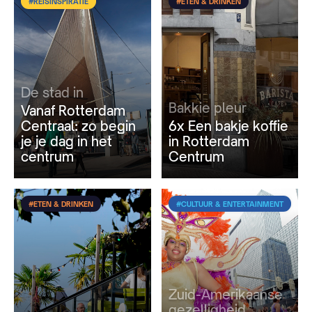
#REISINSPIRATIE
#ETEN & DRINKEN
De stad in
Bakkie pleur
Vanaf Rotterdam
Centraal: zo begin
6x Een bakje koffie
je je dag in het
in Rotterdam
centrum
Centrum
#ETEN & DRINKEN
#CULTUUR & ENTERTAINMENT
Zuid-Amerikaanse
gezelligheid