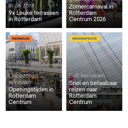
In de zon!
Zomercarnaval in
9x Leuke terrassen
Rotterdam
in Rotterdam
Centrum 2026
#WINKELEN
#REISINSPIRATIE
Onbezorgd
P+R-terreinen
winkelen
Snel en betaalbaar
Openingstijden in
reizen naar
Rotterdam
Rotterdam
Centrum
Centrum