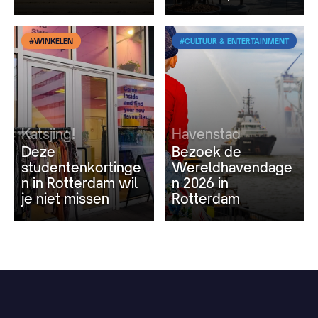
#WINKELEN
#CULTUUR & ENTERTAINMENT
Katsjing!
Havenstad
Deze
Bezoek de
studentenkortinge
Wereldhavendage
n in Rotterdam wil
n 2026 in
je niet missen
Rotterdam