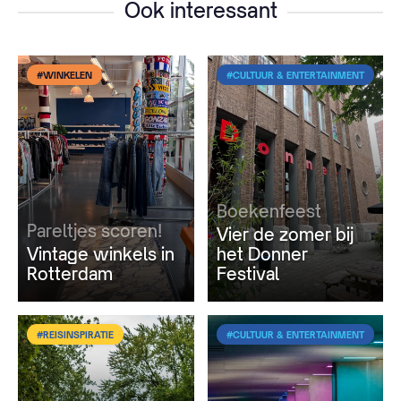
Ook interessant
#WINKELEN
#CULTUUR & ENTERTAINMENT
Boekenfeest
Pareltjes scoren!
Vier de zomer bij
Vintage winkels in
het Donner
Rotterdam
Festival
#REISINSPIRATIE
#CULTUUR & ENTERTAINMENT