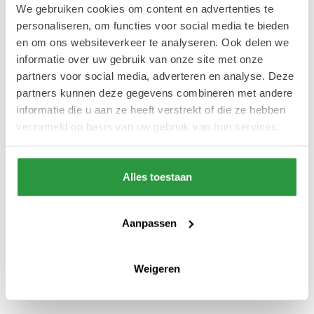
We gebruiken cookies om content en advertenties te
personaliseren, om functies voor social media te bieden
Elke Rotterdammer kent het iconische
en om ons websiteverkeer te analyseren. Ook delen we
Stadhuisplein, een van de meest herkenbare
informatie over uw gebruik van onze site met onze
pleinen in het hart van Rotterdam. Het plein
partners voor social media, adverteren en analyse. Deze
partners kunnen deze gegevens combineren met andere
grenst aan de Coolsingel en de Lijnbaan en
informatie die u aan ze heeft verstrekt of die ze hebben
biedt een veelzijdige mix van restaurants,
verzameld op basis van uw gebruik van hun services.
bars, winkels en woningen. Daarnaast ademt
het plein geschiedenis. Zo staat hier het
Alles toestaan
Monument voor alle gevallenen 1940 - 1945,
dat ter nagedachtenis is aan alle
Rotterdammers die tijdens de Tweede
Aanpassen
Wereldoorlog zijn omgekomen in de strijd
voor bevrijding. Hier wordt dan ook elk jaar
Weigeren
op 4 mei de dodenherdenking gehouden.