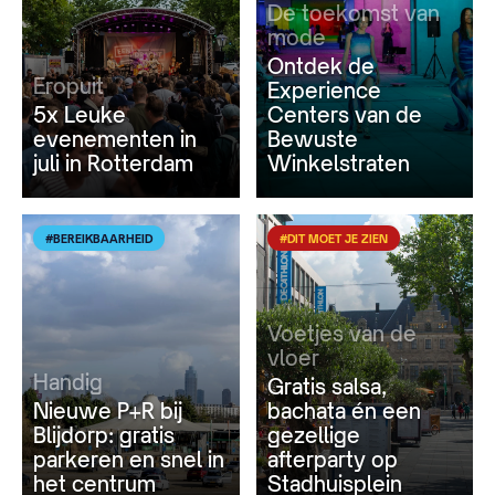
De toekomst van
mode
Ontdek de
Eropuit
Experience
5x Leuke
Centers van de
evenementen in
Bewuste
juli in Rotterdam
Winkelstraten
#BEREIKBAARHEID
#DIT MOET JE ZIEN
Voetjes van de
vloer
Handig
Gratis salsa,
Nieuwe P+R bij
bachata én een
Blijdorp: gratis
gezellige
parkeren en snel in
afterparty op
het centrum
Stadhuisplein