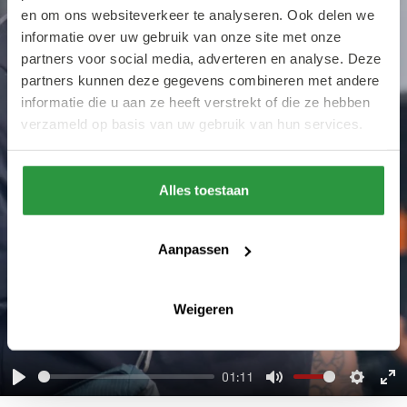
en om ons websiteverkeer te analyseren. Ook delen we
informatie over uw gebruik van onze site met onze
Play
partners voor social media, adverteren en analyse. Deze
partners kunnen deze gegevens combineren met andere
informatie die u aan ze heeft verstrekt of die ze hebben
verzameld op basis van uw gebruik van hun services.
Alles toestaan
Aanpassen
Weigeren
01:11
Play
Mute
Settin
En