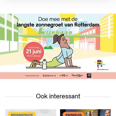
fu
Ook interessant
#REISINSPIRATIE
#WINKELEN