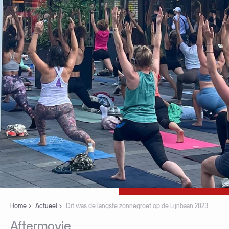
Home
Actueel
Dit was de langste zonnegroet op de Lijnbaan 2023
Aftermovie