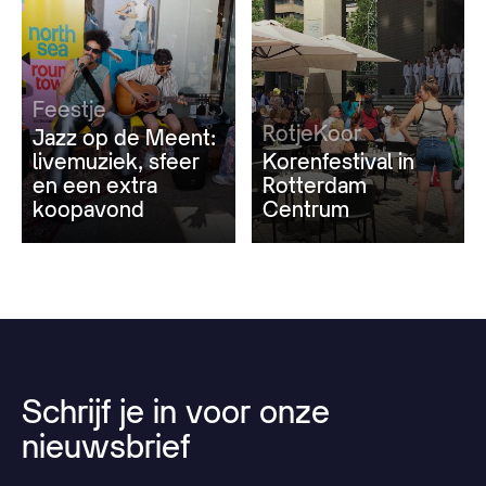
Feestje
RotjeKoor
Jazz op de Meent:
livemuziek, sfeer
Korenfestival in
en een extra
Rotterdam
koopavond
Centrum
Schrijf
je
in
voor
onze
nieuwsbrief