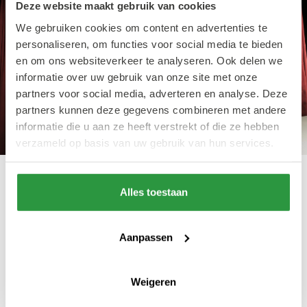
Deze website maakt gebruik van cookies
We gebruiken cookies om content en advertenties te
personaliseren, om functies voor social media te bieden
en om ons websiteverkeer te analyseren. Ook delen we
informatie over uw gebruik van onze site met onze
partners voor social media, adverteren en analyse. Deze
partners kunnen deze gegevens combineren met andere
informatie die u aan ze heeft verstrekt of die ze hebben
verzameld op basis van uw gebruik van hun services.
Boek de Piet le Blanc suite voor een onvergetelijke nacht!
Alles toestaan
Boek een verblijf
Aanpassen
Een tweepersoonskamer, een kamer met
Weigeren
balkon, een familiekamer of de prachtige Piet