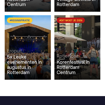
Centrum
Rotterdam
#REISINSPIRATIE
#DIT MOET JE ZIEN
Eropuit
RotjeKoor
5x Leuke
evenementen in
Korenfestival in
augustus in
Rotterdam
Rotterdam
Centrum