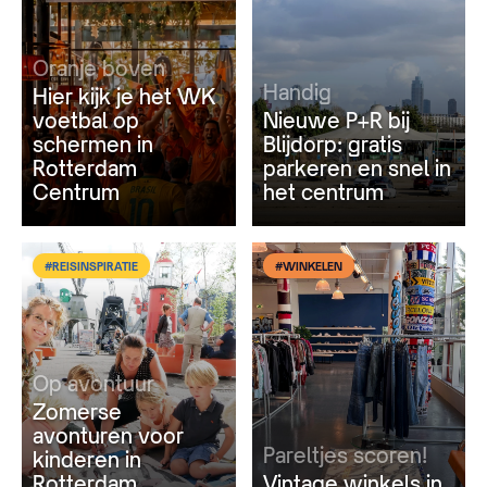
Oranje boven
Handig
Hier kijk je het WK
voetbal op
Nieuwe P+R bij
schermen in
Blijdorp: gratis
Rotterdam
parkeren en snel in
Centrum
het centrum
#REISINSPIRATIE
#WINKELEN
Op avontuur
Zomerse
avonturen voor
Pareltjes scoren!
kinderen in
Rotterdam
Vintage winkels in