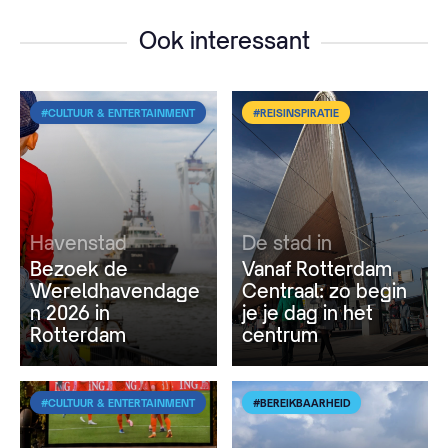
Ook interessant
#CULTUUR & ENTERTAINMENT
#REISINSPIRATIE
Havenstad
De stad in
Bezoek de
Vanaf Rotterdam
Wereldhavendage
Centraal: zo begin
n 2026 in
je je dag in het
Rotterdam
centrum
#CULTUUR & ENTERTAINMENT
#BEREIKBAARHEID