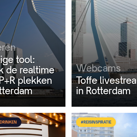
eren
ge tool:
Webcams
k de realtime
 P+R plekken
Toffe livestre
otterdam
in Rotterdam
 DRINKEN
#REISINSPIRATIE