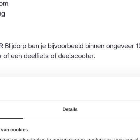
oom
ng
 Blijdorp ben je bijvoorbeeld binnen ongeveer 1
of een deelfiets of deelscooter.
 het
Details
 van gratis parkeren, moet je je rit met een dee
 van cookies
 via de Gaiyo-app. Alleen ritten die via deze a
ent en advertenties te personaliseren, om functies voor social