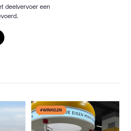
et deelvervoer een
evoerd.
#WINKELEN