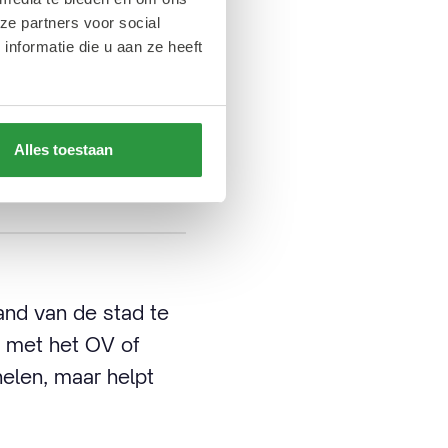
app van een
ze partners voor social
arkeren niet.
nformatie die u aan ze heeft
Alles toestaan
 in het
and van de stad te
n met het OV of
helen, maar helpt