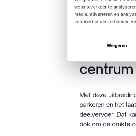
komen in aanmerking
websiteverkeer te analyseren
aanbieder zoals Lim
media, adverteren en analys
verstrekt of die ze hebben v
Weigeren
Slim alte
centrum
Met deze uitbreidin
parkeren en het laa
deelvervoer. Dat ka
ook om de drukte o