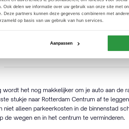
 voor de regeling. Gebruik je rechtstreeks de 
. Ook delen we informatie over uw gebruik van onze site met on
e, Check, Felyx of Baqme, dan geldt het gratis p
e. Deze partners kunnen deze gegevens combineren met andere i
erzameld op basis van uw gebruik van hun services.
Aanpassen
rnatief voor parkeren
g wordt het nog makkelijker om je auto aan de r
tste stukje naar Rotterdam Centrum af te legge
n niet alleen parkeerkosten in de binnenstad sc
p de wegen en in het centrum te verminderen.