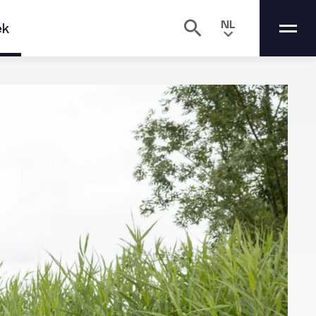
NL
ek