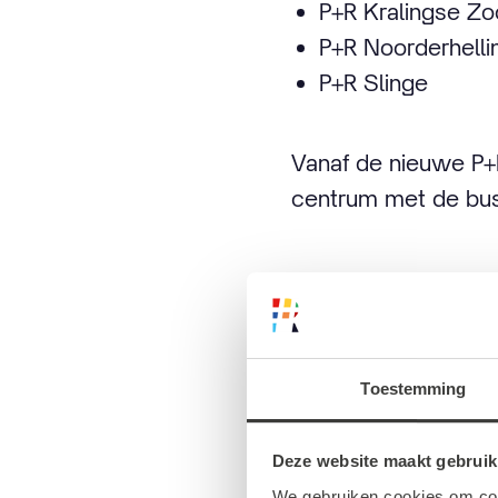
P+R Kralingse Z
P+R Noorderhelli
P+R Slinge
Vanaf de nieuwe P+R
centrum met de bus 
Zo werkt
Toestemming
Om gebruik te maken
Deze website maakt gebruik
deelscooter starten
We gebruiken cookies om cont