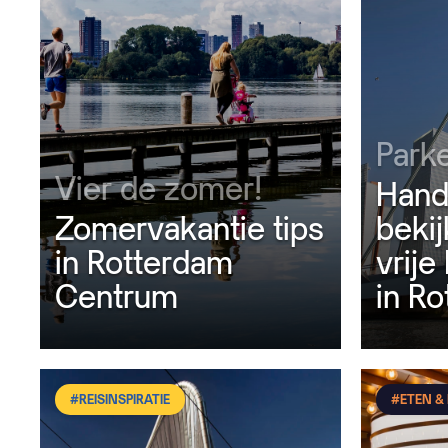
Park
Vier de zomer!
Handi
Zomervakantie tips
bekij
in Rotterdam
vrije
Centrum
in R
#REISINSPIRATIE
#ETEN &