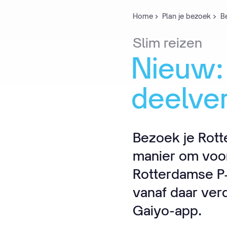
Home
Plan je bezoek
B
Slim
reizen
Nieuw:
deelve
Bezoek je Rott
manier om voord
Rotterdamse P+R
vanaf daar verd
Gaiyo-app.