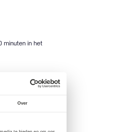
0 minuten in het
Over
lfiets of
pp worden geboekt,
 media te bieden en om ons