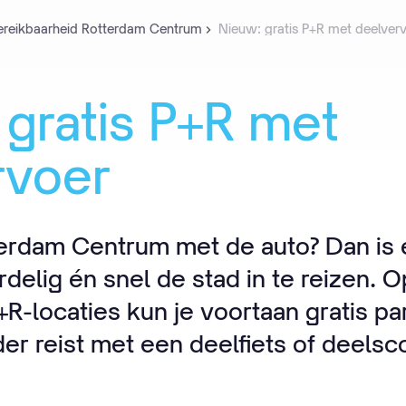
ereikbaarheid Rotterdam Centrum
Nieuw: gratis P+R met deelver
gratis
P+R
met
rvoer
erdam Centrum met de auto? Dan is
elig én snel de stad in te reizen. Op
-locaties kun je voortaan gratis par
er reist met een deelfiets of deelsc