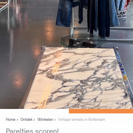
Home
Ontdek
Winkelen
Vintage winkels in Rotterdam
Pareltjes
scoren!