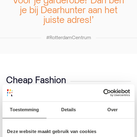
voor je garderobe? Dan ben
je bij Dearhunter aan het
juiste adres!’
#RotterdamCentrum
Cheap Fashion
Veel vintage liefhebbers komen vaak bij
Cheap Fashion op de Meent. Deze kleurrijke
Toestemming
Details
Over
winkel heeft twee verdiepingen vol met echte
eyecatchers. Van jurken, schoenen tot aan
Deze website maakt gebruik van cookies
glitteroutfits. Vergeet ook niet naar de kelder