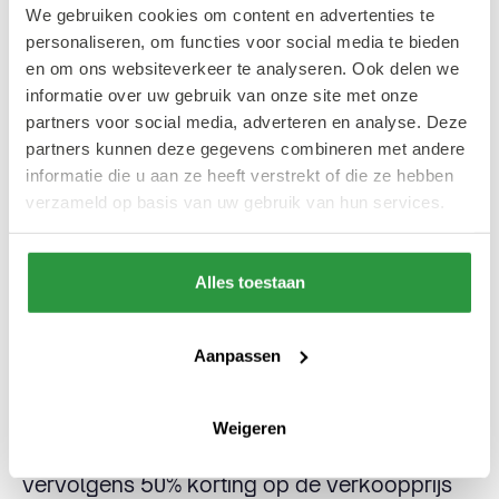
We gebruiken cookies om content en advertenties te
te gaan, hier vind je leuke kostuums voor
personaliseren, om functies voor social media te bieden
themafeestjes.
en om ons websiteverkeer te analyseren. Ook delen we
informatie over uw gebruik van onze site met onze
partners voor social media, adverteren en analyse. Deze
The Swapshop
partners kunnen deze gegevens combineren met andere
informatie die u aan ze heeft verstrekt of die ze hebben
verzameld op basis van uw gebruik van hun services.
Dit unieke concept is zeker de moeite waard
als je in Rotterdam Centrum bent. Bij The
Swapshop lever je namelijk jouw eerdere
Alles toestaan
favoriete kleding, schoenen en accessoires
in. In ruil hiervoor krijg jij swaps (punten) op
Aanpassen
een digitaal account. 1 swap is €1 waard. Hoe
beter de kwaliteit van het item, hoe meer
Weigeren
swaps je krijgt. Met die swaps krijg je
vervolgens 50% korting op de verkoopprijs